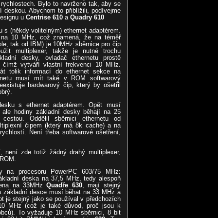
 rychlostech. Bylo to navrženo tak, aby se
ní deskou. Abychom to přiblížili, podívejme
designu u
Centrise 610
a
Quadry 610
s (někdy volitelným) ethernet adaptérem.
á na 10 MHz, což znamená, že na téměř
ple, tak od IBM) je 10MHz sběrnice pro čip
it multiplexer, takže je nutné trochu
ladní desky, ovladač ethernetu prostě
 čímž vytváří vlastní frekvenci 10 MHz.
t tolik informací do ethernet sekce na
ernetu musí mít také v ROM softwarový
eexistuje hardwarový čip, který by ošetřil
obrý.
sku s ethernet adaptérem. Opět musí
 ale hodiny základní desky běhají na 25
cestou. Oddělil sběrnici ethernetu od
ultiplexní čipem (který má 8k cache) a na
rychlostí. Není třeba softwarové ošetření,
, není zde totiž žádný drahý multiplexer,
v ROM.
ny na procesoru PowerPC 603/75 MHz:
kladní deska na 37,5 MHz, tedy alespoň
avena na 33MHz
Quadře 630
, mají stejný
 na základní desce musí běhat na 33 MHz a
ot je stejný jako se používal v předchozích
10 MHz (což je také důvod, proč jsou k
robců). To vyžaduje 10 MHz sběrnici, 8 bit