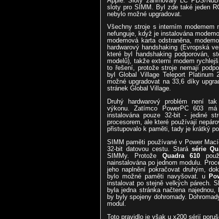
Apple. Sloty zahrnovaly LC PDS/NuBu
sloty pro SIMM. Byl zde také jeden R
nebylo možné upgradovat.
Všechny stroje s interním modemem m
nefunguje, když je instalována modemo
modemová karta odstraněna, modemový
hardwarový handshaking (Evropská ver
které byl handshaking podporován, st
modelů), takže externí modem rychlejš
to řešení, protože stroje nemají podp
byl Global Village Teleport Platinum
možné upgradovat na 33,6 díky upgrad
stránek Global Village.
Druhý hardwarový problém není tak 
výkonu. Zatímco PowerPC 603 má 6
instalována pouze 32-bit - jediné s
procesorem, ale které používají nepár
přistupovalo k paměti, tady je krátký po
SIMM paměti používané v Power Macíc
32-bit datovou cestu. Stará
série Qu
SIMMy. Protože
Quadra 610
použí
nainstalována po jednom modulu. Proce
jeho naplnění pokračovat druhým, do
bylo možné paměti navyšovat. u
Po
instalovat po stejně velkých párech. 
byla jedna stránka načtena najednou
by byly spojeny dohromady. Dohromady
modul.
Toto pravidlo je však u x200 sérií poru