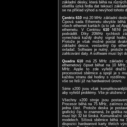
základní desky, která běhá na různých
ošetřila úzká hrdla dat tekoucí základ
se na příklad výhod a nevýhod tohoto 
Centris 610
má 20 MHz základní desku 
Čipová sada Ethernetu obvykle běh
všech ethernet kartách (a to jak od Ap
ethernetu. V Centrisu
610
NENÍ použ
podvádět. Díky 20MHz rychlosti zák
vynechává každý druhý signál hodin,
Protože je však možné poslat dvakrá
základní desce, vestavěný čip eth
ovladač. Software je nutný, protože n
zahlcování daty. A software musí být d
Quadra 610
má 25 MHz základní de
ethernetový čipset běhat na 10 MHz,
MHz. Apple to zde vyřešil dražší 
procesorové sběrnice a spojil je s m
každou stranu dal hodiny s rozdílnou 
vše se řeší již na hardwarové úrovni.
Série x200 jsou však komplikovanější
aby vyřešil problémy. Vše je uloženo 
Všechny x200 stroje jsou postave
Procesor běhá na 75 MHz, zatímco zá
jedna část. Protože deska je post
grafický čip, to znamená, že grafika
musí být 32 bit široká. Komunikační sl
modelech. Síťová sběrnice běhá na 
dispozici hardwarové karty třetích vý