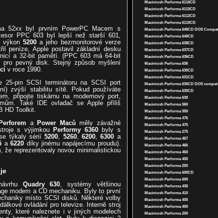
Macintosh Performa 6116CD
Macintosh Performa 6115CD
Macintosh Performa 6112CD
Macintosh Performa 6110CD
ma 52xx byl prvním PowerPC Macem s
Macintosh Performa 640CD DOS Compat
cesor PPC 603 byl lepší než starší 601,
Macintosh Performa 640CD
al výkon
5200
a jeho bezmonitorové verze
Macintosh Performa 638CD
řil peníze, Apple postavil základní desku
Macintosh Performa 637CD
nicí a 32-bit pamětí. (PPC 603 má 64-bit
Macintosh Performa 636CD
ip pro pevný disk. Stejný způsob myšlení
Macintosh Performa 636
cí
v roce 1990.
Macintosh Performa 635CD
Macintosh Performa 631CD
ce 25-pin SCSI terminátoru na SCSI port
Macintosh Performa 630CD DOS compati
í) zvýší stabilitu sítě. Pokud používáte
Macintosh Performa 630CD
em, připojte tiskárnu na modemový port,
Macintosh Performa 630
émům. Také IDE ovladač se Apple příliš
Macintosh Performa 560
 HD Toolkit.
Macintosh Performa 550
Macintosh Performa 476
 Perforem
a
Power Maců
měly závažné
Macintosh Performa 475
stroje s výjimkou
Performy 6360
byly s
Macintosh Performa 275
e týkaly sérií
5200
,
5260
,
6200
,
6300
a
Macintosh Performa 467
5
a
6220
díky jinému napájecímu proudu).
Macintosh Performa 466
m, že reprezentovaly novou minimalistickou
Macintosh Performa 460
Macintosh Performa 450
Macintosh Performa 250
je
Macintosh Performa 600CD
Macintosh Performa 600
 návrhu
Quadry 630
, systémy většinou
Macintosh Performa 430
lage modem a CD mechaniku. Byly to první
Macintosh Performa 410
mechaniky místo SCSI disků. Některé volby
Macintosh Performa 405
álkové ovládání pro televize. Interně stroj
Macintosh Performa 400
nty, které naleznete i v jiných modelech
Macintosh Performa 200