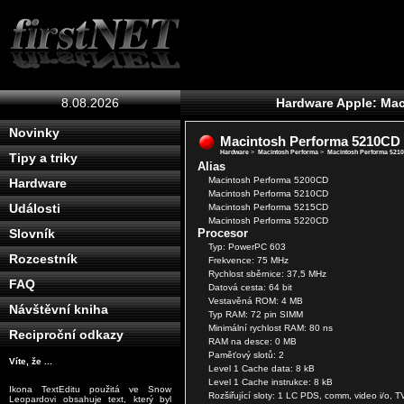
8.08.2026
Hardware Apple: Ma
Novinky
Macintosh Performa 5210CD
Hardware
>
Macintosh Performa
>
Macintosh Performa 521
Tipy a triky
Alias
Macintosh Performa 5200CD
Hardware
Macintosh Performa 5210CD
Události
Macintosh Performa 5215CD
Macintosh Performa 5220CD
Procesor
Slovník
Typ: PowerPC 603
Rozcestník
Frekvence: 75 MHz
Rychlost sběrnice: 37,5 MHz
FAQ
Datová cesta: 64 bit
Vestavěná ROM: 4 MB
Návštěvní kniha
Typ RAM: 72 pin SIMM
Minimální rychlost RAM: 80 ns
Reciproční odkazy
RAM na desce: 0 MB
Paměťový slotů: 2
Víte, že ...
Level 1 Cache data: 8 kB
Level 1 Cache instrukce: 8 kB
Ikona TextEditu použitá ve Snow
Rozšiřující sloty: 1 LC PDS, comm, video i/o, T
Leopardovi obsahuje text, který byl