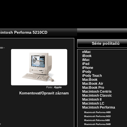
cintosh Performa 5210CD
Série počítačů
0CD
>
eMac
iBook
iMac
iPad
iPhone
iPody
iPody Touch
MacBook
MacBook Air
Foto:
Apple
MacBook Pro
Macintosh Centris
Komentovat/Opravit záznam
Macintosh Classic
Macintosh II
Macintosh LC
Macintosh Performa
Macintosh Performa 4400
Macintosh Performa 6410
Macintosh Peforma 6400
V
Macintosh Performa 5440