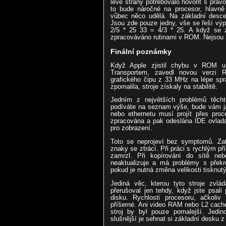
levé strany potřebovalo hovořit s prav
to bude náročné na procesor, hlavně
vůbec něco udělá. Na základní desce
Jsou zde pouze jedny, vše se řeší výp
2/5 * 25 33 = 4/3 * 25. A když se 
zpracováváno rutinami v ROM. Nejsou zd
Finální poznámky
Když Apple zjistil chybu v ROM u 
Transportem, zavedl novou verzi R
grafického čipu z 33 MHz na lépe spr
zpomalila, stroje získaly na stabilitě.
Jedním z největších problémů těcht
podíváte na seznam výše, bude vám ja
nebo ethernetu musí projít přes proc
zpracována a pak odeslána IDE ovlada
pro zobrazení.
Toto se neprojeví bez symptomů. Za
znaky se ztrácí. Při práci s rychlým p
zamrzl. Při kopírování do sítě ne
neaktualizuje a má problémy s překre
pokud je nutná změna velikosti tisknu
Jediná věc, kterou tyto stroje zvlá
přerušoval jen tehdy, když jste psali
disku. Rychlosti procesoru, ačkoliv
příšerné. Ani video RAM nebo L2 cache
stroj by byl pouze pomalejší. Jedin
slušnější je sehnat si základní desku 