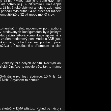
jný 32-bit PMMU jako je u série
630
. Ten
, ale potřebuje ji 32 bit širokou. Dále Apple
 32 bit široké sběrnici a nebylo zde nutné
 případu bylo nutné 64-bit procesor rozdělit
ompatibilitě s 32-bit (nebo méně) čipy.
 komunikační slot, modemový port, audio a
v prodávaných konfiguracích bylo jediným
bit zabírá síťová komunikace společně s
 zrušen modemový port. Audio a ADB jsou
okamžiku, pokud se na počítači píše.
užívat síť současně s přístupem na disk
který využije celých 32 bitů. Nechybí ani
rafický čip. Aby to nebylo vše, tak tu máme
tyři různé rychlosti sběrnice: 10 MHz, 12
,5 MHz. Abychom to shrnuli:
á skutečný DMA přístup. Pokud by něco z