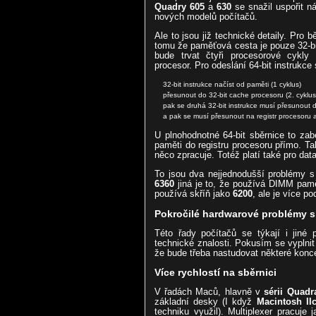
Quadry 605
a
630
se snažil uspořit n
nových modelů počítačů.
Ale to jsou již technické detaily. Pro 
tomu že paměťová cesta je pouze 32-bit
bude trvat čtyři procesorové cykly
procesor. Pro odeslání 64-bit instrukce
32-bit instrukce načíst od paměti (1 cyklus)
přesunout do 32-bit cache procesoru (2. cyklus
pak se druhá 32-bit instrukce musí přesunout d
a pak se musí přesunout na registr procesoru ab
U plnohodnotné 64-bit sběrnice to zab
paměti do registru procesoru přímo. Ta
něco zpracuje. Totéž platí také pro data
To jsou dva nejjednodušší problémy s
6360
jiná je to, že používá DIMM pamět
používá skříň jako
6200
, ale je více 
Pokročilé hardwarové problémy s 
Této řady počítačů se týkají i jiné 
technické znalosti. Pokusím se vyplnit
že bude třeba nastudovat některé konc
Více rychlostí na sběrnici
V řadách Maců, hlavně v
sérii Quadr
základní desky (I když
Macintosh IIc
techniku využil). Multiplexer pracuj