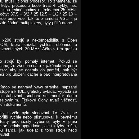
ou, musí jít přes procesor. To znamená, že
 když procesoru bude trvat 4 cykly, než
 jsou jediné hodiny o frekvenci 25 MHz.
očty: 37.5 = 3/2 * 25 12.5 = 1/2 * 25 10 =
zde píše vše, tak to znamená VŠE - je
e žádné multiplexery, byly příliš drahé.
x200 strojů a nekompatibilitu s Open
OM, která snížila rychlost sběrnice u
avovatelných 30 MHz. Ačkoliv tím grafiku
o strojů byl pomalý internet. Pokud se
sné, že všechna data z jakéhokoliv portu
esor, aby se dostaly do paměti, pak být
či pro uložení cache a pak interpretována
tímco se nahrává www stránka, napsané
řístupem k IDE, grafický ovladač vypadá že
bo stahování souboru se monitor často
slováním. Tiskové úlohy trvají věčnost,
tých dokumentů.
daly skvěle bylo sledování TV. Zvuk se
 příliš rychle nebo přistupovali k pevnému
 testy procházely výborně, byly v praxi
 se nedaly upgradovat, ale i kdyby to šlo,
ou šancí, jak udělat z toho stroje něco
z
6360
.