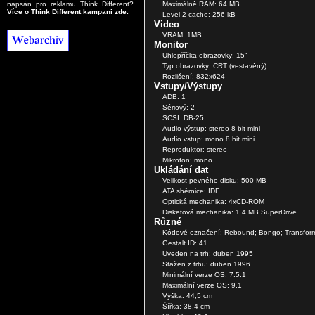
Maximálně RAM: 64 MB
napsán pro reklamu Think Different?
Více o Think Different kampani zde.
Level 2 cache: 256 kB
Video
VRAM: 1MB
Monitor
Uhlopříčka obrazovky: 15"
Typ obrazovky: CRT (vestavěný)
Rozlišení: 832x624
Vstupy/Výstupy
ADB: 1
Sériový: 2
SCSI: DB-25
Audio výstup: stereo 8 bit mini
Audio vstup: mono 8 bit mini
Reproduktor: stereo
Mikrofon: mono
Ukládání dat
Velikost pevného disku: 500 MB
ATA sběrnice: IDE
Optická mechanika: 4xCD-ROM
Disketová mechanika: 1.4 MB SuperDrive
Různé
Kódové označení: Rebound; Bongo; Transformer
Gestalt ID: 41
Uveden na trh: duben 1995
Stažen z trhu: duben 1996
Minimální verze OS: 7.5.1
Maximální verze OS: 9.1
Výška: 44,5 cm
Šířka: 38,4 cm