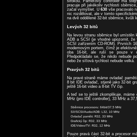
širokou. Paměťový controller má ste
pracuje při jakékoliv rychlosti sběrnice
začal vymýšlet. U
630
vše pracovalo na
nic rozdělovat, ale v tomto specifickém
na dvě oddělené 32-bit sběrnice, kvůli k
Levých 32 bitů
Na levou stranu sběrnice byl umístěn
ADB a SCSI (je vhodné upozornit, že 
SCSI zařízením CD-ROM). Prvních 16-
modemovým portem, čímž je efektivně
oba 16-bit, ale ruší se pouze v 
Předpokládalo se, že nikdo nebude po
nebo že síťová rychlost nebude velká.
Pravých 32 bitů
Na pravé straně máme ovladač paměti, 
8 bit IDE ovladač, stjeně jako 32-bit g
ještě 16-bit video a 8-bit TV čip.
A teď se to ještě zkomplikuje, máme č
MHz (pro IDE controller), 33 MHz a 37
Sběrnice procesoru: 64bit/37,5 MHz
Síť/SCSI/Audio/ADB: L32, 10 MHz
Ovladač paměti: R32, 33 MHz
Grafický čip: R32, 33 MHz
IDE/Video/TV: R32, 12 MHz
Pouze pravá část 32-bit a procesor m