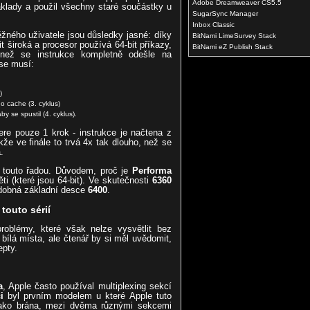
Adobe Dreamweaver CS5.5
áklady a použil všechny staré součástky u
SugarSync Manager
Inbox Classic
běžného uživatele jsou důsledky jasné: díky
BitNami LimeSurvey Stack
 široká a procesor používá 64-bit příkazy,
BitNami eZ Publish Stack
 než se instrukce kompletně odešle na
 se musí:
)
o cache (3. cyklus)
y se spustil (4. cyklus).
ere pouze 1 krok - instrukce je načtena z
kže ve finále to trvá 4x tak dlouho, než se
.
 touto řadou. Důvodem, proč je
Performa
i (které jsou 64-bit). Ve skutečnosti
6360
podobná základní desce
6400
.
touto sérií
problémy, které však nelze vysvětlit bez
 bílá místa, ale čtenář by si měl uvědomit,
epty.
a
, Apple často používal multiplexing sekcí
i
byl prvním modelem u které Apple tuto
e jako brána, mezi dvěma různými sekcemi