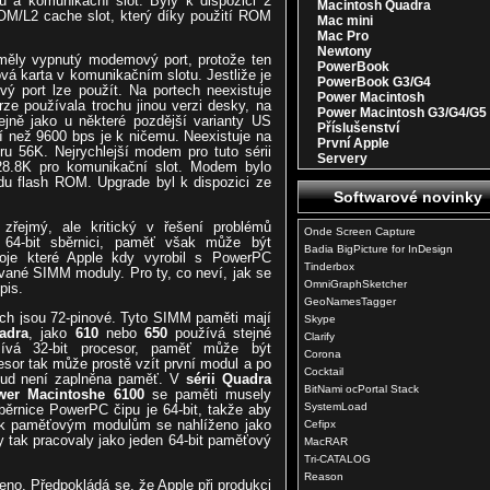
 a komunikační slot. Byly k dispozici 2
Macintosh Quadra
OM/L2 cache slot, který díky použití ROM
Mac mini
Mac Pro
Newtony
ěly vypnutý modemový port, protože ten
PowerBook
vá karta v komunikačním slotu. Jestliže je
PowerBook G3/G4
 port lze použít. Na portech neexistuje
Power Macintosh
ze používala trochu jinou verzi desky, na
Power Macintosh G3/G4/G5
ejně jako u některé pozdější varianty US
Příslušenství
í než 9600 bps je k ničemu. Neexistuje na
První Apple
oru 56K. Nejrychlejší modem pro tuto sérii
Servery
 28.8K pro komunikační slot. Modem bylo
u flash ROM. Upgrade byl k dispozici ze
Softwarové novinky
zřejmý, ale kritický v řešení problémů
Onde Screen Capture
4-bit sběrnici, paměť však může být
Badia BigPicture for InDesign
troje které Apple kdy vyrobil s PowerPC
Tinderbox
ované SIMM moduly. Pro ty, co neví, jak se
OmniGraphSketcher
pis.
GeoNamesTagger
h jsou 72-pinové. Tyto SIMM paměti mají
Skype
adra
, jako
610
nebo
650
používá stejné
Clarify
vá 32-bit procesor, paměť může být
Corona
sor tak může prostě vzít první modul a po
Cocktail
kud není zaplněna paměť. V
sérii Quadra
BitNami ocPortal Stack
wer Macintoshe 6100
se paměti musely
SystemLoad
Sběrnice PowerPC čipu je 64-bit, takže aby
, k paměťovým modulům se nahlíženo jako
Cefipx
 tak pracovaly jako jeden 64-bit paměťový
MacRAR
Tri-CATALOG
Reason
šeno. Předpokládá se, že Apple při produkci