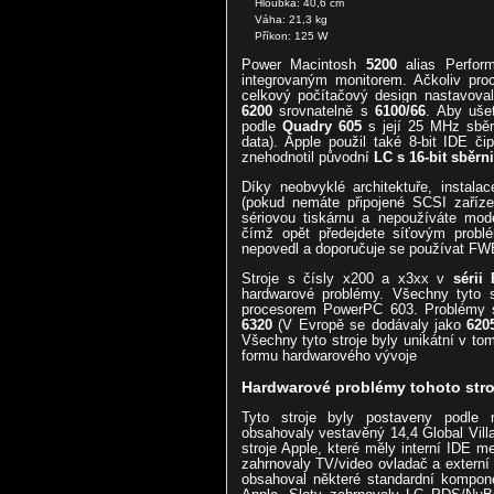
Hloubka: 40,6 cm
Váha: 21,3 kg
Příkon: 125 W
Power Macintosh
5200
alias Perfor
integrovaným monitorem. Ačkoliv pro
celkový počítačový design nastavov
6200
srovnatelně s
6100/66
. Aby ušet
podle
Quadry 605
s její 25 MHz sběr
data). Apple použil také 8-bit IDE č
znehodnotil původní
LC s 16-bit sběrni
Díky neobvyklé architektuře, instala
(pokud nemáte připojené SCSI zařízen
sériovou tiskárnu a nepoužíváte mod
čímž opět předejdete síťovým probl
nepovedl a doporučuje se používat FWB
Stroje s čísly x200 a x3xx v
sérii
hardwarové problémy. Všechny tyto 
procesorem PowerPC 603. Problémy s
6320
(V Evropě se dodávaly jako
620
Všechny tyto stroje byly unikátní v to
formu hardwarového vývoje
Hardwarové problémy tohoto stro
Tyto stroje byly postaveny podle
obsahovaly vestavěný 14,4 Global Vil
stroje Apple, které měly interní IDE 
zahrnovaly TV/video ovladač a externí d
obsahoval některé standardní kompone