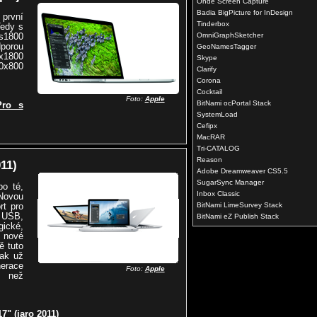
Onde Screen Capture
Badia BigPicture for InDesign
 první
Tinderbox
Tedy s
xs1800
OmniGraphSketcher
porou
GeoNamesTagger
x1800
Skype
0x800
Clarify
Corona
Cocktail
Foto:
Apple
BitNami ocPortal Stack
Pro s
SystemLoad
Cefipx
MacRAR
Tri-CATALOG
Reason
11)
Adobe Dreamweaver CS5.5
SugarSync Manager
o té,
Inbox Classic
Novou
rt pro
BitNami LimeSurvey Stack
 USB,
BitNami eZ Publish Stack
gické,
 nové
ě tuto
pak už
erace
Foto:
Apple
í než
" (jaro 2011)