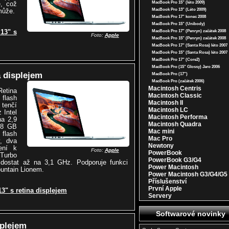
MacBook Pro 15" (léto 2009)
e, což
MacBook Pro 13" (Léto 2009)
může.
MacBook Pro 17" konec 2008
MacBook Pro 15" (Unibody)
13" s
MacBook Pro 17" (Penryn) začátek 2008
Foto:
Apple
MacBook Pro 15" (Penryn) začátek 2008
MacBook Pro 17" (Santa Rosa) léto 2007
MacBook Pro 15" (Santa Rosa) léto 2007
MacBook Pro 17" (Core2)
MacBook Pro (15" Glossy) Jaro 2006
 displejem
MacBook Pro (17")
MacBook Pro (začátek 2006)
Macintosh Centris
etina
Macintosh Classic
 flash
Macintosh II
 tenčí
Macintosh LC
 Intel
Macintosh Performa
na 2,9
Macintosh Quadra
 8 GB
Mac mini
flash
Mac Pro
y, dva
Newtony
ení k
Foto:
Apple
PowerBook
 Turbo
PowerBook G3/G4
dostat až na 3,1 GHz. Podporuje funkci
Power Macintosh
untain Lionem.
Power Macintosh G3/G4/G5
Příslušenství
První Apple
3" s retina displejem
Servery
Softwarové novinky
splejem