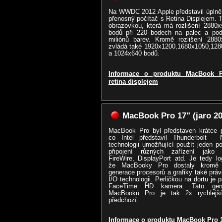
Na WWDC 2012 Apple představil úplně
přenosný počítač s Retina Displejem. 
obrazovkou, která má rozlišení 2880
bodů při 220 bodech na palec a pod
miliónů barev. Kromě rozlišení 2880
zvládá také 1920x1200,1680x1050,128
a 1024x640 bodů.
Informace o produktu MacBook 
retina displejem
MacBook Pro 17" (jaro 20
MacBook Pro byl představen krátce p
co Intel představil Thunderbolt - 
technologii umožňující použít jeden po
připojení různých zařízení jako
FireWire, DisplayPort atd. Je tedy lo
že MacBooky Pro dostaly kromě
generace procesorů a grafiky také práv
I/O technologii. Perličkou na dortu je 
FaceTime HD kamera. Tato gen
MacBooků Pro je tak 2x rychlejš
předchozí.
Informace o produktu MacBook Pro 17