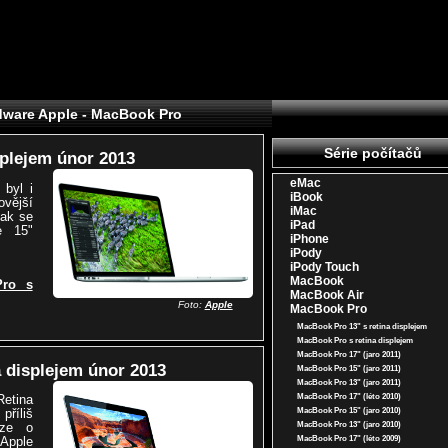
dware Apple - MacBook Pro
Série počítačů
splejem únor 2013
eMac
 byl i
iBook
vější
iMac
nak se
iPad
e 15"
iPhone
iPody
iPody Touch
MacBook
Pro s
MacBook Air
Foto:
Apple
MacBook Pro
MacBook Pro 13" s retina displejem
MacBook Pro s retina displejem
MacBook Pro 17" (jaro 2011)
 displejem únor 2013
MacBook Pro 15" (jaro 2011)
MacBook Pro 13" (jaro 2011)
MacBook Pro 17" (léto 2010)
tina
MacBook Pro 15" (jaro 2010)
příliš
MacBook Pro 13" (jaro 2010)
uze o
MacBook Pro 17" (léto 2009)
 Apple