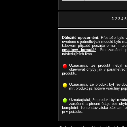
1
2
3
4
5
Důležité upozornění
: Přestože bylo
uvedené u jednotlivých modelů bylo ma
takovém případě použijte e-mail malen
emailový formulář
. Pro zaručení 
následujících ikon.
Označující, že produkt nebyl 
objevovat chyby jak v parametrech
produktu.
Označující, že produkt byl revido
mít produkt již hotové všechny po
Označujícící, že produkt byl revid
zaručené a přesné údaje bez chyb
kompletní. Tento stav získá záznam, o 
je v pořádku.