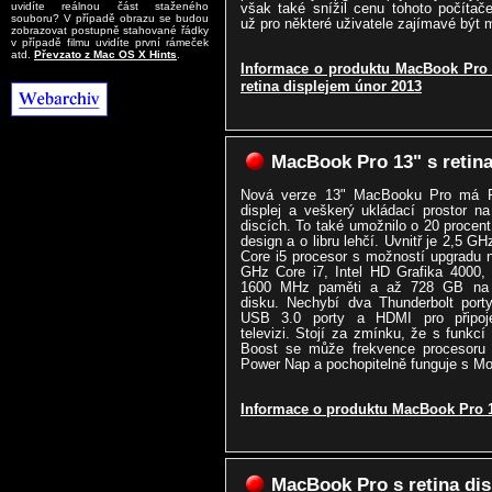
uvidíte reálnou část staženého
však také snížil cenu tohoto počítač
souboru? V případě obrazu se budou
už pro některé uživatele zajímavé být 
zobrazovat postupně stahované řádky
v případě filmu uvidíte první rámeček
atd.
Převzato z Mac OS X Hints
.
Informace o produktu MacBook Pro 
retina displejem únor 2013
MacBook Pro 13" s retina
Nová verze 13" MacBooku Pro má R
displej a veškerý ukládací prostor na
discích. To také umožnilo o 20 procent
design a o libru lehčí. Uvnitř je 2,5 GHz
Core i5 procesor s možností upgradu 
GHz Core i7, Intel HD Grafika 4000,
1600 MHz paměti a až 728 GB na 
disku. Nechybí dva Thunderbolt port
USB 3.0 porty a HDMI pro připoj
televizi. Stojí za zmínku, že s funkcí
Boost se může frekvence procesoru 
Power Nap a pochopitelně funguje s Mo
Informace o produktu MacBook Pro 1
MacBook Pro s retina di