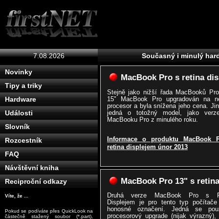
7.08.2026
Současný i minulý har
Novinky
MacBook Pro s retina di
Tipy a triky
Stejně jako nižší řada MacBooků Pro
15" MacBook Pro upgradován na no
Hardware
procesor a byla snížena jeho cena. Ji
jedná o totožný model, jako verz
Události
MacBooku Pro z minulého roku.
Slovník
Informace o produktu MacBook 
Rozcestník
retina displejem únor 2013
FAQ
Návštěvní kniha
MacBook Pro 13" s retina
Reciproční odkazy
Druhá verze MacBook Pro s Re
Víte, že ...
Displejem je pro tento typ počítače 
honosné označení. Jedná se po
Pokud se podíváte přes QuickLook na
procesorový upgrade (nijak výrazný),
částečně stažený soubor (*.part),