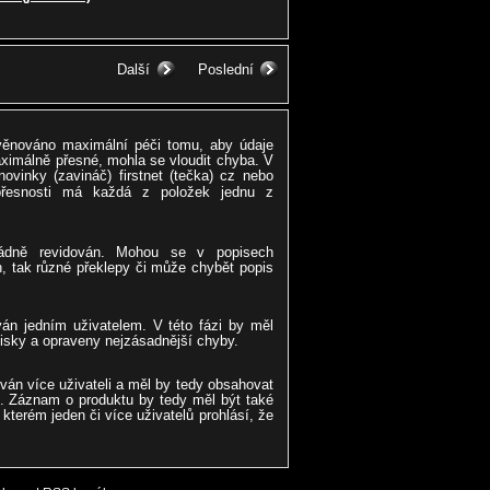
Další
Poslední
 věnováno maximální péči tomu, aby údaje
ximálně přesné, mohla se vloudit chyba. V
ovinky (zavináč) firstnet (tečka) cz nebo
přesnosti má každá z položek jednu z
řádně revidován. Mohou se v popisech
, tak různé překlepy či může chybět popis
ván jedním uživatelem. V této fázi by měl
pisky a opraveny nejzásadnější chyby.
ován více uživateli a měl by tedy obsahovat
. Záznam o produktu by tedy měl být také
kterém jeden či více uživatelů prohlásí, že