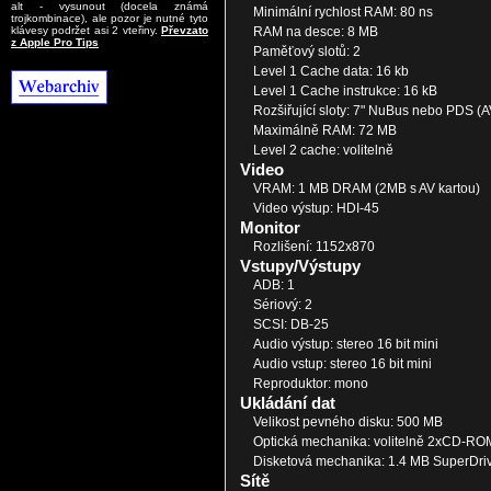
alt - vysunout (docela známá
Minimální rychlost RAM: 80 ns
trojkombinace), ale pozor je nutné tyto
RAM na desce: 8 MB
klávesy podržet asi 2 vteřiny.
Převzato
z Apple Pro Tips
Paměťový slotů: 2
Level 1 Cache data: 16 kb
Level 1 Cache instrukce: 16 kB
Rozšiřující sloty: 7" NuBus nebo PDS (A
Maximálně RAM: 72 MB
Level 2 cache: volitelně
Video
VRAM: 1 MB DRAM (2MB s AV kartou)
Video výstup: HDI-45
Monitor
Rozlišení: 1152x870
Vstupy/Výstupy
ADB: 1
Sériový: 2
SCSI: DB-25
Audio výstup: stereo 16 bit mini
Audio vstup: stereo 16 bit mini
Reproduktor: mono
Ukládání dat
Velikost pevného disku: 500 MB
Optická mechanika: volitelně 2xCD-RO
Disketová mechanika: 1.4 MB SuperDri
Sítě