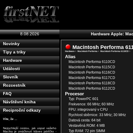
8.08.2026
Hardware Apple: Ma
Novinky
Macintosh Performa 6
Tipy a triky
Hardware
>
Macintosh Performa
>
Macintosh Performa 6118CD
>
Alias
Hardware
Macintosh Performa 6110CD
Macintosh Performa 6115CD
Události
Macintosh Performa 6116CD
Slovník
Macintosh Performa 6117CD
Macintosh Performa 6118CD
Rozcestník
Macintosh Performa 6112CD
Procesor
FAQ
Typ: PowerPC 601
Návštěvní kniha
Frekvence: 66 MHz; 60 MHz
FPU: integrovaný v CPU
Reciproční odkazy
Rychlost sběrnice: 33 MHz; 30 MHz
Víte, že ...
Datová cesta: 64 bit
Vestavěná ROM: 4 MB
Nejrychlejší cestou, jak uspat vašeho
Typ RAM: 72 pin SIMM
Macíka je zmáčknutí kláves jablíčko -