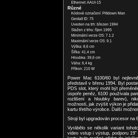
Ethernet: AAUI-15
Různé
Kódové označení: Piltdown Man
Gestalt ID: 75
Uveden na trh: březen 1994
Stažen z trhu: říjen 1995
Minimální verze OS: 7.1.2
Maximální verze OS: 9.1
Výška: 8,6 cm
Šířka: 41,4 cm
Hloubka: 39,6 cm
Váha: 6,4 kg
Příkon: 210 W
Power Mac 6100/60 byl nejlevn
představil v břenu 1994. Byl post
PDS slot, který mohl být přeměněn
úspoře peněz, 6100 používala pa
rozlišení a hloubky barev), n
možností, jak zvýšit výkon je přida
kartu třetího výrobce. Další možnos
Stroji byl upgradován procesor na
Vyrábělo se několik variant tohot
video vstup i výstup, podporu 19