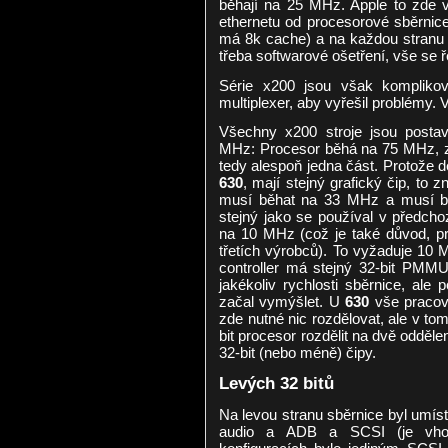
běhají na 25 MHz. Apple to zde vy
ethernetu od procesorové sběrnice 
má 8k cache) a na každou stranu d
třeba softwarové ošetření, vše se ř
Série x200 jsou však komplikov
multiplexer, aby vyřešil problémy.
Všechny x200 stroje jsou post
MHz: Procesor běhá na 75 MHz, z
tedy alespoň jedna část. Protože
630
, mají stejný grafický čip, to
musí běhat na 33 MHz a musí být
stejný jako se používal v předch
na 10 MHz (což je také důvod, pr
třetích výrobců). To vyžaduje 10 
controller má stejný 32-bit PMMU
jakékoliv rychlosti sběrnice, ale p
začal vymýšlet. U
630
vše pracova
zde nutné nic rozdělovat, ale v to
bit procesor rozdělit na dvě oddělen
32-bit (nebo méně) čipy.
Levých 32 bitů
Na levou stranu sběrnice byl umís
audio a ADB a SCSI (je vhod