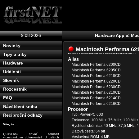
9.08.2026
Hardware Apple: Ma
Novinky
Macintosh Performa 6
Tipy a triky
Hardware
>
Macintosh Performa
>
Macintosh Performa 6216CD
>
Alias
Hardware
Macintosh Performa 6200CD
Macintosh Performa 6205CD
Události
Macintosh Performa 6218CD
Slovník
Macintosh Performa 6220CD
Macintosh Performa 6230CD
Rozcestník
Macintosh Performa 6210CD
FAQ
Macintosh Performa 6214CD
Macintosh Performa 6216CD
Návštěvní kniha
Procesor
Typ: PowerPC 603
Reciproční odkazy
Frekvence: 100 MHz; 75 MHz; 120 MHz
Víte, že ...
Rychlost sběrnice: 40 MHz; 37,5 MHz; 
Datová cesta: 64 bit
QuickLook dovolí zobrazit
Vestavěná ROM: 4 MB
vícestránkové dokumenty? U delších