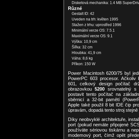
Disketová mechanika: 1.4 MB SuperDri
Různé
Gestalt ID: 42
Uveden na trh: květen 1995
Stažen z trhu: uprostřed 1996
Minimální verze OS: 7.5.1
Maximální verze OS: 9.1
Výška: 10,9 cm
Šířka: 32 cm
Hloubka: 41,9 cm
Váha: 8,6 kg
Příkon: 150 W
Power Macintosh 6200/75 byl jed
PowerPC 603 procesor. Ačkoliv b
601, celkový design počítač d
obrazovkou
5200
srovnatelný s 
postavit tento počítač na zákla
sběrnicí a 32-bit pamětí (Power
Apple také použil 8 bit IDE čip p
úpravám, dopadá tento stroj stejně 
Díky neobvyklé architektuře, inst
port (pokud nemáte připojené SCSI 
používáte sériovou tiskárnu a nep
modemový port, čímž opět přede