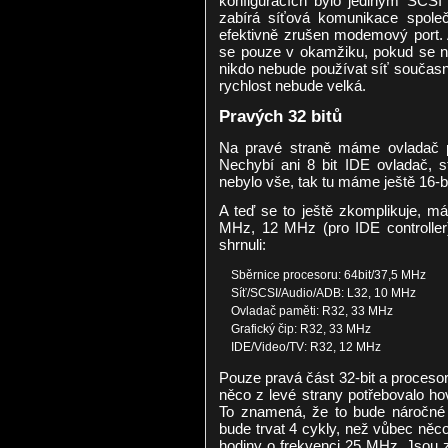
konfiguracích bylo jediným SCSI
zabírá síťová komunikace spol
efektivně zrušen modemový port. A
se pouze v okamžiku, pokud se na
nikdo nebude používat síť současn
rychlost nebude velká.
Pravých 32 bitů
Na pravé straně máme ovladač pa
Nechybí ani 8 bit IDE ovladač, st
nebylo vše, tak tu máme ještě 16-bi
A teď se to ještě zkomplikuje, má
MHz, 12 MHz (pro IDE controlle
shrnuli:
Sběrnice procesoru: 64bit/37,5 MHz
Síť/SCSI/Audio/ADB: L32, 10 MHz
Ovladač paměti: R32, 33 MHz
Grafický čip: R32, 33 MHz
IDE/Video/TV: R32, 12 MHz
Pouze pravá část 32-bit a proces
něco z levé strany potřebovalo hov
To znamená, že to bude náročné 
bude trvat 4 cykly, než vůbec něco
hodiny o frekvenci 25 MHz. Jsou z