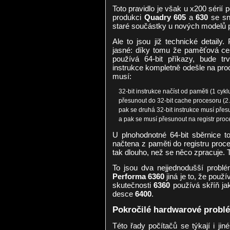
Toto pravidlo je však u x200 sérií 
produkci
Quadry 605
a
630
se sna
staré součástky u nových modelů 
Ale to jsou již technické detaily
jasné: díky tomu že paměťová ces
používá 64-bit příkazy, bude tr
instrukce kompletně odešle na proc
musí:
32-bit instrukce načíst od paměti (1 cykl
přesunout do 32-bit cache procesoru (2.
pak se druhá 32-bit instrukce musí přes
a pak se musí přesunout na registr proce
U plnohodnotné 64-bit sběrnice t
načtena z paměti do registru proce
tak dlouho, než se něco zpracuje. T
To jsou dva nejjednodušší probl
Performa 6360
jiná je to, že použ
skutečnosti
6360
používá skříň j
desce
6400
.
Pokročilé hardwarové problé
Této řady počítačů se týkají i jin