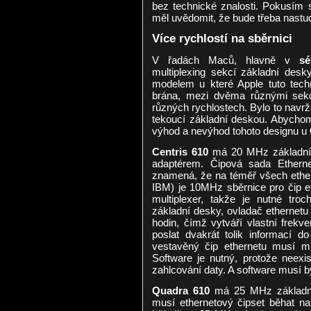
bez technické znalosti. Pokusím se
měl uvědomit, že bude třeba nastu
Více rychlostí na sběrnici
V řadách Maců, hlavně v
sé
multiplexing sekcí základní des
modelem u které Apple tuto techni
brána, mezi dvěma různými sekc
různých rychlostech. Bylo to navrže
tekoucí základní deskou. Abychom t
výhod a nevýhod tohoto designu u
Centris 610
má 20 MHz základní d
adaptérem. Čipová sada Ether
znamená, že na téměř všech ethern
IBM) je 10MHz sběrnice pro čip e
multiplexer, takže je nutné tro
základní desky, ovladač ethernetu
hodin, čímž vytváří vlastní frek
poslat dvakrát tolik informací d
vestavěný čip ethernetu musí m
Software je nutný, protože neexis
zahlcování daty. A software musí b
Quadra 610
má 25 MHz základní
musí ethernetový čipset běhat n