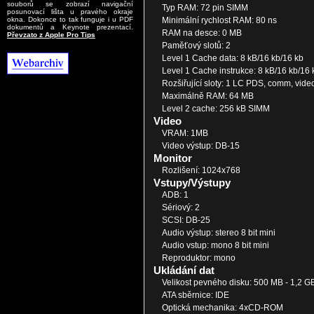
souborů se zobrazí navigační
Typ RAM: 72 pin SIMM
posunovací lišta u pravého okraje
Minimální rychlost RAM: 80 ns
okna. Dokonce to tak funguje i u PDF
dokumentů a Keynote prezentací.
RAM na desce: 0 MB
Převzato z Apple Pro Tips
Paměťový slotů: 2
Level 1 Cache data: 8 kB/16 kb/16 kb
Level 1 Cache instrukce: 8 kB/16 kb/16 
Rozšiřující sloty: 1 LC PDS, comm, video
Maximálně RAM: 64 MB
Level 2 cache: 256 kB SIMM
Video
VRAM: 1MB
Video výstup: DB-15
Monitor
Rozlišení: 1024x768
Vstupy/Výstupy
ADB: 1
Sériový: 2
SCSI: DB-25
Audio výstup: stereo 8 bit mini
Audio vstup: mono 8 bit mini
Reproduktor: mono
Ukládání dat
Velikost pevného disku: 500 MB - 1,2 G
ATA sběrnice: IDE
Optická mechanika: 4xCD-ROM