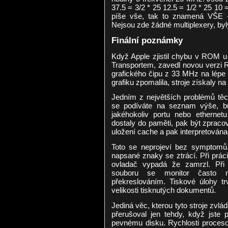
37.5 = 3/2 * 25 12.5 = 1/2 * 25 10 
píše vše, tak to znamená VŠE 
Nejsou zde žádné multiplexery, byly
Finální poznámky
Když Apple zjistil chybu v ROM u 
Transportem, zavedl novou verzi R
grafického čipu z 33 MHz na lépe
grafiku zpomalila, stroje získaly na s
Jedním z největších problémů těch
se podíváte na seznam výše, b
jakéhokoliv portu nebo ethernet
dostaly do paměti, pak být zpraco
uložení cache a pak interpretována
Toto se neprojeví bez symptomů
napsané znaky se ztrácí. Při prác
ovladač vypadá že zamrzl. Při 
souboru se monitor často 
překreslováním. Tiskové úlohy t
velikosti tisknutých dokumentů.
Jediná věc, kterou tyto stroje zvlá
přerušoval jen tehdy, když jste ps
pevnému disku. Rychlosti procesor