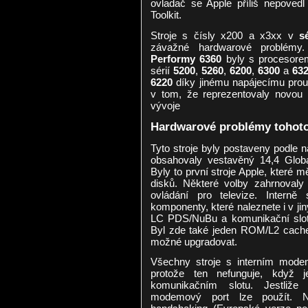
ovladač se Apple příliš nepove
Toolkit.
Stroje s čísly x200 a x3xx v
s
závažné hardwarové problémy.
Performy 6360
byly s procesore
sérií
5200
,
5260
,
6200
,
6300
a
63
6220
díky jinému napájecímu proud
v tom, že reprezentovaly novou 
vývoje
Hardwarové problémy tohoto
Tyto stroje byly postaveny podle 
obsahovaly vestavěný 14,4 Glo
Byly to první stroje Apple, které 
disků. Některé volby zahrnovaly
ovládání pro televize. Interně 
komponenty, které naleznete i v ji
LC PDS/NuBu a komunikační slot.
Byl zde také jeden ROM/L2 cache 
možné upgradovat.
Všechny stroje s interním mod
protože ten nefunguje, když 
komunikačním slotu. Jestliž
modemový port lze použít. N