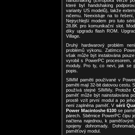
handshaking (Evropská verze pou
které byl handshaking podporov
varianty US modelů), takže exter
ničemu. Neexistuje na to řešení,
Nejrychlejší modem pro tuto sérii
28.8K pro komunikační slot. Mo
díky upgradu flash ROM. Upgrade
Village.
Druhý hardwarový problém není 
problémů výkonu. Zatímco Powe
však může být instalována pouze 3
vyrobil s PowerPC procesorem, a
moduly. Pro ty, co neví, jak se p
popis.
SIMM paměti používané v Power
paměti mají 32-bit datovou cestu. 
používá stejné SIMMy. Protože
paměť může být nainstalována p
prostě vzít první modul a po jeh
není zaplněna paměť. V
sérii Qu
Power Macintoshe 6100
se pamět
párech. Sběrnice PowerPC čipu je 
načtena najednou, k paměťovým 
spojeny dohromady. Dohromady
paměťový modul.