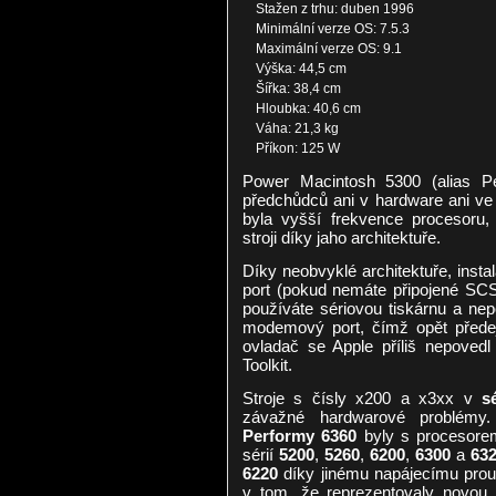
Stažen z trhu: duben 1996
Minimální verze OS: 7.5.3
Maximální verze OS: 9.1
Výška: 44,5 cm
Šířka: 38,4 cm
Hloubka: 40,6 cm
Váha: 21,3 kg
Příkon: 125 W
Power Macintosh 5300 (alias Per
předchůdců ani v hardware ani ve
byla vyšší frekvence procesoru,
stroji díky jaho architektuře.
Díky neobvyklé architektuře, inst
port (pokud nemáte připojené SCSI 
používáte sériovou tiskárnu a nep
modemový port, čímž opět přede
ovladač se Apple příliš nepove
Toolkit.
Stroje s čísly x200 a x3xx v
s
závažné hardwarové problémy.
Performy 6360
byly s procesore
sérií
5200
,
5260
,
6200
,
6300
a
63
6220
díky jinému napájecímu proud
v tom, že reprezentovaly novou 