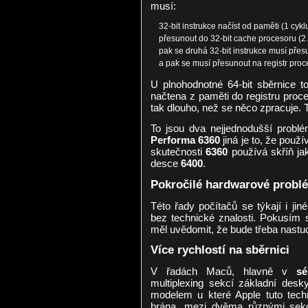
musí:
32-bit instrukce načíst od paměti (1 cykl
přesunout do 32-bit cache procesoru (2.
pak se druhá 32-bit instrukce musí přes
a pak se musí přesunout na registr proce
U plnohodnotné 64-bit sběrnice t
načtena z paměti do registru proce
tak dlouho, než se něco zpracuje. T
To jsou dva nejjednodušší probl
Performa 6360
jiná je to, že použ
skutečnosti
6360
používá skříň j
desce
6400
.
Pokročilé hardwarové problé
Této řady počítačů se týkají i jin
bez technické znalosti. Pokusím se
měl uvědomit, že bude třeba nastu
Více rychlostí na sběrnici
V řadách Maců, hlavně v
sé
multiplexing sekcí základní des
modelem u které Apple tuto techni
brána, mezi dvěma různými sekc