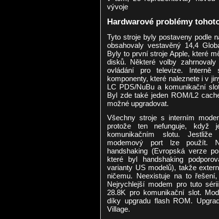
vývoje
Hardwarové problémy tohoto
Tyto stroje byly postaveny podle 
obsahovaly vestavěný 14,4 Glo
Byly to první stroje Apple, které 
disků. Některé volby zahrnovaly
ovládání pro televize. Interně 
komponenty, které naleznete i v ji
LC PDS/NuBu a komunikační slot.
Byl zde také jeden ROM/L2 cache 
možné upgradovat.
Všechny stroje s interním mod
protože ten nefunguje, když 
komunikačním slotu. Jestliž
modemový port lze použít. N
handshaking (Evropská verze pou
které byl handshaking podporov
varianty US modelů), takže exter
ničemu. Neexistuje na to řešení,
Nejrychlejší modem pro tuto sérii
28.8K pro komunikační slot. Mo
díky upgradu flash ROM. Upgrade
Village.