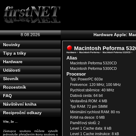
8.08.2026
Hardware Apple: Ma
Novinky
Macintosh Peforma 53
Tipy a triky
Hardware
>
Macintosh Performa
>
Macintosh Peforma 5320CD
>
Alias
Hardware
Macintosh Peforma 5320CD
Macintosh Peforma 5300CD
Události
Procesor
Slovník
Typ: PowerPC 603e
Frekvence: 120 MHz; 100 MHz
Rozcestník
Rychlost sběrnice: 40 MHz
FAQ
Datová cesta: 64 bit
Vestavěná ROM: 4 MB
Návštěvní kniha
Typ RAM: 72 pin SIMM
Minimální rychlost RAM: 80 ns
Reciproční odkazy
RAM na desce: 0 MB
Víte, že ...
Paměťový slotů: 2
Level 1 Cache data: 8 kB
Zástupce souboru můžete vytvořit
Level 1 Cache instrukce: 8 kB
jednoduše přetažením ikony souboru s