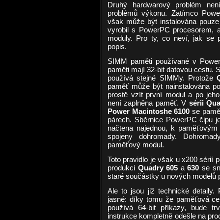
Druhý hardwarový problém není 
problémů výkonu. Zatímco Powe
však může být instalována pouze 3
vyrobil s PowerPC procesorem, a
moduly. Pro ty, co neví, jak se p
popis.
SIMM paměti používané v Power
paměti mají 32-bit datovou cestu. 
používá stejné SIMMy. Protože
paměť může být nainstalována p
prostě vzít první modul a po jeh
není zaplněna paměť. V
sérii Qu
Power Macintoshe 6100
se pamět
párech. Sběrnice PowerPC čipu je 
načtena najednou, k paměťovým 
spojeny dohromady. Dohromady
paměťový modul.
Toto pravidlo je však u x200 sérií 
produkci
Quadry 605
a
630
se sna
staré součástky u nových modelů 
Ale to jsou již technické detaily
jasné: díky tomu že paměťová ces
používá 64-bit příkazy, bude tr
instrukce kompletně odešle na proc