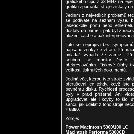
grafického čipu z 33 MHz na lépe
grafiku zpomalila, stroje získaly na s
Jedním z největších problémů těch
se podíváte na seznam výše, b
jakéhokoliv portu nebo ethernet
dostaly do paměti, pak být zpraco
uložení cache a pak interpretována
Toto se neprojeví bez symptomů
napsané znaky se ztrácí. Při prác
ovladač vypadá že zamrzl. Při 
souboru se monitor často 
překreslováním. Tiskové úlohy t
velikosti tisknutých dokumentů.
Jediná věc, kterou tyto stroje zvlá
přerušoval jen tehdy, když jste ps
pevnému disku. Rychlosti procesor
byly v praxi příšerné. Ani v
upgradovat, ale i kdyby to šlo, s
šancí, jak udělat z toho stroje něc
z
6360
.
Zdroje:
Power Macintosh 5300/100 LC
Macintosh Performa 5300CD