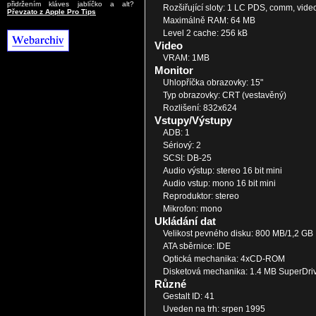
přidržením kláves jablíčko a alt?
Rozšiřující sloty: 1 LC PDS, comm, video
Převzato z Apple Pro Tips
Maximálně RAM: 64 MB
Level 2 cache: 256 kB
Video
VRAM: 1MB
Monitor
Uhlopříčka obrazovky: 15"
Typ obrazovky: CRT (vestavěný)
Rozlišení: 832x624
Vstupy/Výstupy
ADB: 1
Sériový: 2
SCSI: DB-25
Audio výstup: stereo 16 bit mini
Audio vstup: mono 16 bit mini
Reproduktor: stereo
Mikrofon: mono
Ukládání dat
Velikost pevného disku: 800 MB/1,2 GB
ATA sběrnice: IDE
Optická mechanika: 4xCD-ROM
Disketová mechanika: 1.4 MB SuperDri
Různé
Gestalt ID: 41
Uveden na trh: srpen 1995