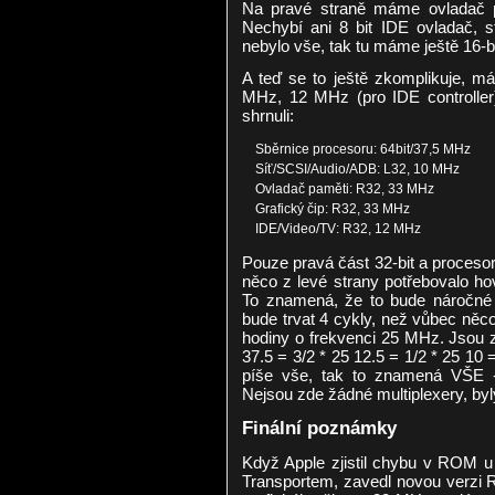
Na pravé straně máme ovladač pa
Nechybí ani 8 bit IDE ovladač, st
nebylo vše, tak tu máme ještě 16-bi
A teď se to ještě zkomplikuje, má
MHz, 12 MHz (pro IDE controlle
shrnuli:
Sběrnice procesoru: 64bit/37,5 MHz
Síť/SCSI/Audio/ADB: L32, 10 MHz
Ovladač paměti: R32, 33 MHz
Grafický čip: R32, 33 MHz
IDE/Video/TV: R32, 12 MHz
Pouze pravá část 32-bit a proces
něco z levé strany potřebovalo hov
To znamená, že to bude náročné 
bude trvat 4 cykly, než vůbec něco
hodiny o frekvenci 25 MHz. Jsou z
37.5 = 3/2 * 25 12.5 = 1/2 * 25 10 
píše vše, tak to znamená VŠE 
Nejsou zde žádné multiplexery, byly
Finální poznámky
Když Apple zjistil chybu v ROM u 
Transportem, zavedl novou verzi R