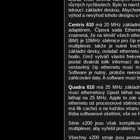
různých rychlostech. Bylo to navrže
tekoucí základní deskou. Abychom t
výhod a nevýhod tohoto designu u
Centris 610
má 20 MHz základní d
adaptérem. Čipová sada Ether
znamená, že na téměř všech ethern
IBM) je 10MHz sběrnice pro čip e
multiplexer, takže je nutné tro
základní desky, ovladač ethernetu
hodin, čímž vytváří vlastní frek
poslat dvakrát tolik informací d
vestavěný čip ethernetu musí m
Software je nutný, protože neexis
zahlcování daty. A software musí b
Quadra 610
má 25 MHz základní
musí ethernetový čipset běhat n
běhají na 25 MHz. Apple to zde vy
ethernetu od procesorové sběrnice 
má 8k cache) a na každou stranu d
třeba softwarové ošetření, vše se ř
Série x200 jsou však komplikov
multiplexer, aby vyřešil problémy.
Všechny x200 stroje jsou post