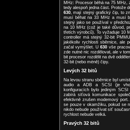
MHz: Procesor běhá na 75 MHz, z
tedy alespoň jedna část. Protože
630
, mají stejný grafický čip, to
musí běhat na 33 MHz a musí být
stejný jako se používal v předch
na 10 MHz (což je také důvod, pr
třetích výrobců). To vyžaduje 10 
controller má stejný 32-bit PMMU
jakékoliv rychlosti sběrnice, ale p
začal vymýšlet. U
630
vše pracova
zde nutné nic rozdělovat, ale v to
bit procesor rozdělit na dvě oddělen
32-bit (nebo méně) čipy.
Levých 32 bitů
Na levou stranu sběrnice byl umís
audio a ADB a SCSI (je vhod
konfiguracích bylo jediným SCSI
zabírá síťová komunikace spol
efektivně zrušen modemový port. A
se pouze v okamžiku, pokud se na
nikdo nebude používat síť současn
rychlost nebude velká.
Pravých 32 bitů