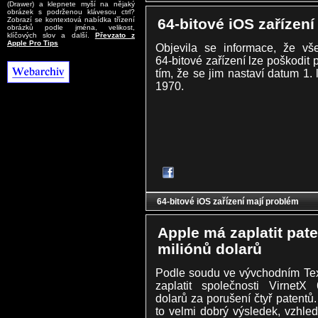
(Drawer) a klepnete myší na nějaký
obrázek s podrženou klávesou ctrl?
64-bitové iOS zařízení
Zobrazí se kontextová nabídka třízení
obrázků podle jména, velikost,
klíčových slov a další.
Převzato z
Apple Pro Tips
Objevila se informace, že vš
64-bitové zařízení lze poškodit
tím, že se jim nastaví datum 1.
1970.
64-bitové iOS zařízení mají problém
Apple má zaplatit pat
miliónů dolarů
Podle soudu ve vývchodním Te
zaplatit společnosti VirnetX
dolarů za porušení čtyř patentů.
to velmi dobrý výsledek, vzhle