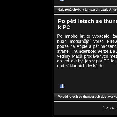
Nalezená chyba v Linuxu ohrožuje Andr
Po pěti letech se thu
k PC
Po mnoho let to vypadalo, 
bude modernější verze
Firew
pouze na Apple a pár nadšen
straně.
Thunderbold verze 1 a 
většiny Maců prodávaných mez
do teď ale byl jen v pár PC la
end základních deskách.
Po pěti letech se thunderbolt dostává 
1
2
3
4
5