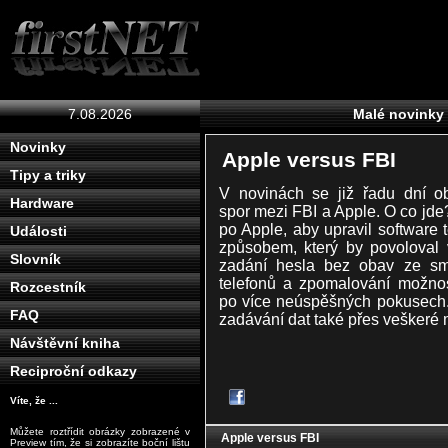
7.08.2026
Malé novinky
Novinky
Apple versus FBI
Tipy a triky
V novinách se již řadu dní o
Hardware
spor mezi FBI a Apple. O co jd
po Apple, aby upravil software 
Události
způsobem, který by povoloval
Slovník
zadání hesla bez obav ze s
telefonů a zpomalování možnost
Rozcestník
po více neúspěšných pokusech. 
FAQ
zadávání dat také přes veškeré
Návštěvní kniha
Reciproční odkazy
Víte, že ...
Můžete roztřídit obrázky zobrazené v
Apple versus FBI
Preview tím, že si zobrazíte boční lištu