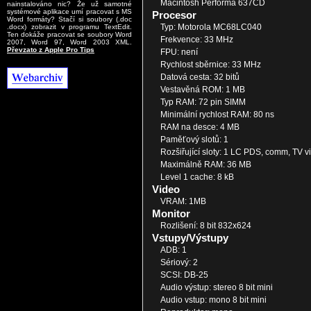
Macintosh Performa 637CD
nainstalováno nic? Že už samotné
systémové aplikace umí pracovat s MS
Procesor
Word formáty? Stačí si soubory (.doc
Typ: Motorola MC68LC040
.docx) zobrazit v programu TextEdit.
Ten dokáže pracovat se soubory Word
Frekvence: 33 MHz
2007, Word 97, Word 2003 XML.
Převzato z Apple Pro Tips
FPU: není
Rychlost sběrnice: 33 MHz
Datová cesta: 32 bitů
Vestavěná ROM: 1 MB
Typ RAM: 72 pin SIMM
Minimální rychlost RAM: 80 ns
RAM na desce: 4 MB
Paměťový slotů: 1
Rozšiřující sloty: 1 LC PDS, comm, TV vi
Maximálně RAM: 36 MB
Level 1 cache: 8 kB
Video
VRAM: 1MB
Monitor
Rozlišení: 8 bit 832x624
Vstupy/Výstupy
ADB: 1
Sériový: 2
SCSI: DB-25
Audio výstup: stereo 8 bit mini
Audio vstup: mono 8 bit mini