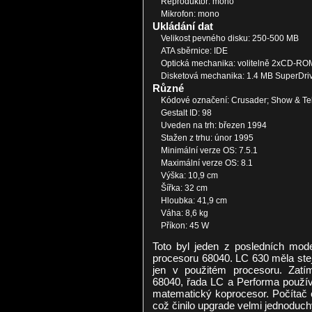
Reproduktor: mono
Mikrofon: mono
Ukládání dat
Velikost pevného disku: 250-500 MB
ATA sběrnice: IDE
Optická mechanika: volitelně 2xCD-ROM
Disketová mechanika: 1.4 MB SuperDri
Různé
Kódové označení: Crusader; Show & Tel
Gestalt ID: 98
Uveden na trh: březen 1994
Stažen z trhu: únor 1995
Minimální verze OS: 7.5.1
Maximální verze OS: 8.1
Výška: 10,9 cm
Šířka: 32 cm
Hloubka: 41,9 cm
Váha: 8,6 kg
Příkon: 45 W
Toto byl jeden z posledních mod
procesoru 68040. LC 630 měla stej
jen v použitém procesoru. Zatí
68040, řada LC a Performa používa
matematický koprocesor. Počítač 
což činilo upgrade velmi jednoduc