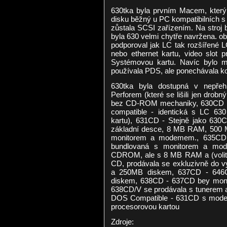
630tka byla prvním Macem, který 
disku běžný u PC kompatibilních
zůstala SCSI zařízením. Na stroj 
byla 630 velmi chytře navržena. ob
podporoval jak LC tak rozšířené 
nebo ethernet kartu, video slot 
Systémovou kartu. Navíc bylo mo
používala PDS, ale ponechávala ko
630tka byla dostupná v nepřeh
Perforem (které se lišili jen drob
bez CD-ROM mechaniky, 630CD b
compatible - identická s LC 6
kartu), 631CD - Stejně jako 630
základní desce, 8 MB RAM, 500 M
monitorem a modemem., 635CD
bundlovaná s monitorem a mo
CDROM, ale s 8 MB RAM a (volit
CD, prodávala se exkluzivně do v
a 250MB diskem, 637CD - 646
diskem, 638CD - 637CD bey monit
638CD/V se prodávala s tunerem a
DOS Compatible - 631CD s mod
procesorovou kartou
Zdroje: