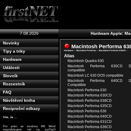
7.08.2026
Hardware Apple: Ma
Novinky
Macintosh Performa 6
Tipy a triky
Hardware
>
Macintosh Performa
>
Macintosh Performa 638CD
>
Alias
Hardware
Macintosh Quadra 630
Macintosh Performa 630CD 
Události
compatible
Macintosh LC 630 DOS compatible
Slovník
Macintosh Performa 640CD 
Rozcestník
Compatible
Macintosh Performa 630
FAQ
Macintosh Performa 630CD
Návštěvní kniha
Macintosh Performa 638CD
Macintosh Performa 635CD
Reciproční odkazy
Macintosh Performa 636
Macintosh Performa 640CD
Víte, že ...
Macintosh Performa 631CD
Pro práci se soubory MS Word
Macintosh Performa 636CD
nepotřebujete mít na počítači