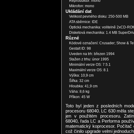
Reproduktor: mono
Mikrofon: mono
Ukládání dat
Velikost pevného disku: 250-500 MB
ATA sběrnice: IDE
Optická mechanika: volitelně 2xCD-ROM
Disketová mechanika: 1.4 MB SuperDri
Různé
Kódové označení: Crusader; Show & Tel
Gestalt ID: 98
Uveden na trh: březen 1994
Stažen z trhu: únor 1995
Minimální verze OS: 7.5.1
Maximální verze OS: 8.1
Výška: 10,9 cm
Šířka: 32 cm
Hloubka: 41,9 cm
Váha: 8,6 kg
Příkon: 45 W
Toto byl jeden z posledních mod
procesoru 68040. LC 630 měla stej
jen v použitém procesoru. Zatí
68040, řada LC a Performa používa
matematický koprocesor. Počítač 
což činilo upgrade velmi jednoduc