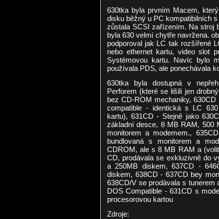
630tka byla prvním Macem, který 
disku běžný u PC kompatibilních
zůstala SCSI zařízením. Na stroj 
byla 630 velmi chytře navržena. ob
podporoval jak LC tak rozšířené 
nebo ethernet kartu, video slot 
Systémovou kartu. Navíc bylo mo
používala PDS, ale ponechávala ko
630tka byla dostupná v nepřeh
Perforem (které se lišili jen drob
bez CD-ROM mechaniky, 630CD b
compatible - identická s LC 6
kartu), 631CD - Stejně jako 630
základní desce, 8 MB RAM, 500 M
monitorem a modemem., 635CD
bundlovaná s monitorem a mo
CDROM, ale s 8 MB RAM a (volit
CD, prodávala se exkluzivně do v
a 250MB diskem, 637CD - 646
diskem, 638CD - 637CD bey monit
638CD/V se prodávala s tunerem a
DOS Compatible - 631CD s mod
procesorovou kartou
Zdroje: