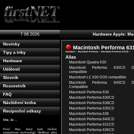
7.08.2026
Hardware Apple: Ma
Novinky
Macintosh Performa 6
Tipy a triky
Hardware
>
Macintosh Performa
>
Macintosh Performa 631CD
>
Alias
Hardware
Macintosh Quadra 630
Macintosh Performa 630CD 
Události
compatible
Macintosh LC 630 DOS compatible
Slovník
Macintosh Performa 640CD 
Rozcestník
Compatible
Macintosh Performa 630
FAQ
Macintosh Performa 630CD
Návštěvní kniha
Macintosh Performa 638CD
Macintosh Performa 635CD
Reciproční odkazy
Macintosh Performa 636
Macintosh Performa 640CD
Víte, že ...
Macintosh Performa 631CD
První Mac, který bylo možné
Macintosh Performa 636CD
nastartovat technologií NetBoot přes