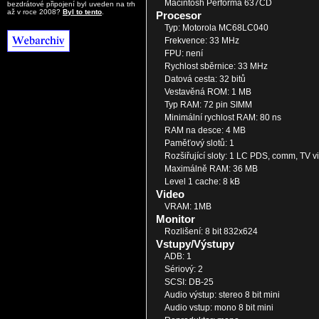
Macintosh Performa 637CD
bezdrátové připojení byl uveden na trh
až v roce 2008?
Byl to tento
.
Procesor
Typ: Motorola MC68LC040
Frekvence: 33 MHz
FPU: není
Rychlost sběrnice: 33 MHz
Datová cesta: 32 bitů
Vestavěná ROM: 1 MB
Typ RAM: 72 pin SIMM
Minimální rychlost RAM: 80 ns
RAM na desce: 4 MB
Paměťový slotů: 1
Rozšiřující sloty: 1 LC PDS, comm, TV vi
Maximálně RAM: 36 MB
Level 1 cache: 8 kB
Video
VRAM: 1MB
Monitor
Rozlišení: 8 bit 832x624
Vstupy/Výstupy
ADB: 1
Sériový: 2
SCSI: DB-25
Audio výstup: stereo 8 bit mini
Audio vstup: mono 8 bit mini