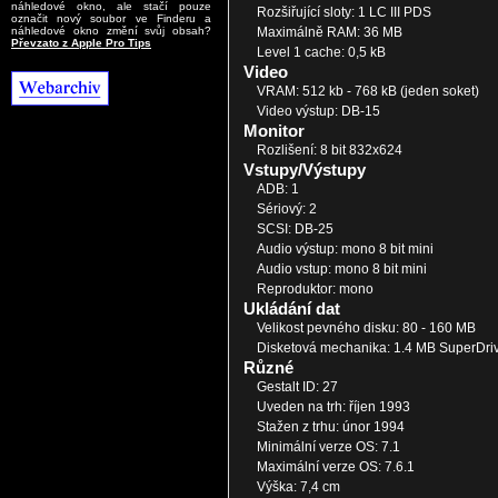
náhledové okno, ale stačí pouze
Rozšiřující sloty: 1 LC III PDS
označit nový soubor ve Finderu a
Maximálně RAM: 36 MB
náhledové okno změní svůj obsah?
Převzato z Apple Pro Tips
Level 1 cache: 0,5 kB
Video
VRAM: 512 kb - 768 kB (jeden soket)
Video výstup: DB-15
Monitor
Rozlišení: 8 bit 832x624
Vstupy/Výstupy
ADB: 1
Sériový: 2
SCSI: DB-25
Audio výstup: mono 8 bit mini
Audio vstup: mono 8 bit mini
Reproduktor: mono
Ukládání dat
Velikost pevného disku: 80 - 160 MB
Disketová mechanika: 1.4 MB SuperDri
Různé
Gestalt ID: 27
Uveden na trh: říjen 1993
Stažen z trhu: únor 1994
Minimální verze OS: 7.1
Maximální verze OS: 7.6.1
Výška: 7,4 cm