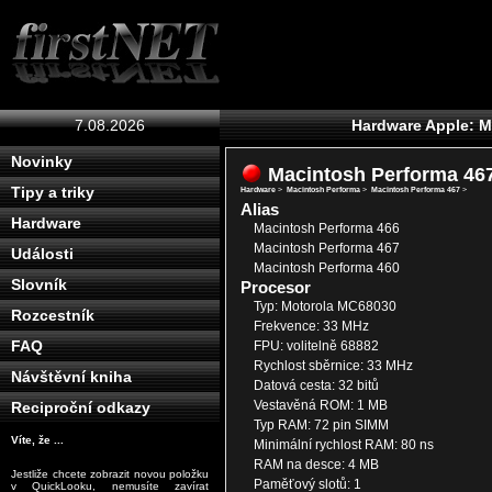
7.08.2026
Hardware Apple: M
Novinky
Macintosh Performa 46
Tipy a triky
Hardware
>
Macintosh Performa
>
Macintosh Performa 467
>
Alias
Hardware
Macintosh Performa 466
Macintosh Performa 467
Události
Macintosh Performa 460
Slovník
Procesor
Typ: Motorola MC68030
Rozcestník
Frekvence: 33 MHz
FAQ
FPU: volitelně 68882
Rychlost sběrnice: 33 MHz
Návštěvní kniha
Datová cesta: 32 bitů
Vestavěná ROM: 1 MB
Reciproční odkazy
Typ RAM: 72 pin SIMM
Víte, že ...
Minimální rychlost RAM: 80 ns
RAM na desce: 4 MB
Jestliže chcete zobrazit novou položku
Paměťový slotů: 1
v QuickLooku, nemusíte zavírat