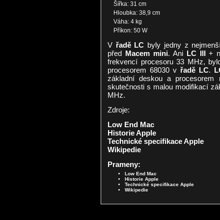
Šířka: 31 cm
Hloubka: 38,9 cm
Váha: 4 kg
Příkon: 50 W
V
řadě LC
byly jedny z nejmenší
před
Macem mini
. Ani
LC III
+ n
frekvencí procesoru 33 MHz, by
procesorem 68030 v
řadě LC
.
L
základní deskou a procesore
skutečnosti s malou modifikací z
MHz.
Zdroje:
Low End Mac
Historie Apple
Technické specifikace Apple
Wikipedie
Prameny:
Low End Mac
Historie Apple
Technické specifikace Apple
Wikipedie