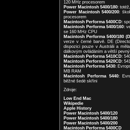
120 MHz procesorem
Power Macintosh 5400/180
: toté
Power Macintosh 5400/200
: šk
procesorem
Macintosh Performa 5400CD
: sp
Macintosh Performa 5400/160
: v
se 160 MHz CPU
Macintosh Performa 5400/180 (
verze v černé barvě. DE (Director
dispozici pouze v Austrálii a m
dálkovým ovládáním a větší pevný 
Macintosh Performa 5410CD
: 54
Macintosh Performa 5420CD
: 54
Macintosh Performa 5430
: Evrop
MB RAM
Macintosh Performa 5440
: Evr
běžné šedé skříni
Zdroje:
Low End Mac
Wikipedie
Apple History
Power Macintosh 5400/120
Power Macintosh 5400/180
Power Macintosh 5400/200
Macintosh Performa 5400CD