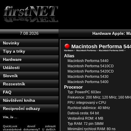
7.08.2026
Hardware Apple: M
Novinky
Macintosh Performa 54
Tipy a triky
Hardware
>
Macintosh Performa
>
Macintosh Performa 5440
>
Alias
Hardware
Macintosh Performa 5440
Macintosh Performa 5410CD
Události
Macintosh Performa 5420CD
Slovník
Macintosh Performa 5430
Macintosh Performa 5400
Rozcestník
Procesor
FAQ
Typ: PowerPC 603ev
Frekvence: 200 MHz; 120 MHz; 160 MH
Návštěvní kniha
FPU: integrovaný v CPU
Rychlost sběrnice: 40 MHz
Reciproční odkazy
Datová cesta: 64 bit
Víte, že ...
Vestavěná ROM: 4 MB
Typ RAM: 72 pin SIMM
QuickLook dovolí zobrazit
Minimální rychlost RAM: 80 ns
vícestránkové dokumenty? U delších