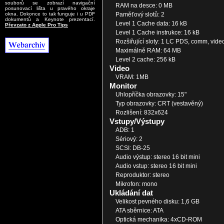
souborů se zobrazí navigační
RAM na desce: 0 MB
posunovací lišta u pravého okraje
Paměťový slotů: 2
okna. Dokonce to tak funguje i u PDF
dokumentů a Keynote prezentací.
Level 1 Cache data: 16 kB
Převzato z Apple Pro Tips
Level 1 Cache instrukce: 16 kB
Rozšiřující sloty: 1 LC PDS, comm, video
Maximálně RAM: 64 MB
Level 2 cache: 256 kB
Video
VRAM: 1MB
Monitor
Uhlopříčka obrazovky: 15"
Typ obrazovky: CRT (vestavěný)
Rozlišení: 832x624
Vstupy/Výstupy
ADB: 1
Sériový: 2
SCSI: DB-25
Audio výstup: stereo 16 bit mini
Audio vstup: stereo 16 bit mini
Reproduktor: stereo
Mikrofon: mono
Ukládání dat
Velikost pevného disku: 1,6 GB
ATA sběrnice: ATA
Optická mechanika: 4xCD-ROM