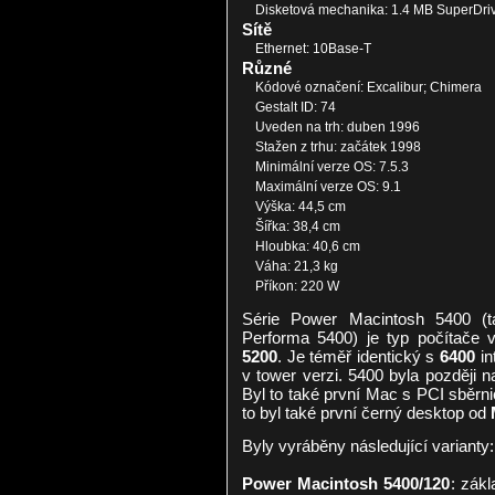
Disketová mechanika: 1.4 MB SuperDri
Sítě
Ethernet: 10Base-T
Různé
Kódové označení: Excalibur; Chimera
Gestalt ID: 74
Uveden na trh: duben 1996
Stažen z trhu: začátek 1998
Minimální verze OS: 7.5.3
Maximální verze OS: 9.1
Výška: 44,5 cm
Šířka: 38,4 cm
Hloubka: 40,6 cm
Váha: 21,3 kg
Příkon: 220 W
Série Power Macintosh 5400 (t
Performa 5400) je typ počítače 
5200
. Je téměř identický s
6400
in
v tower verzi. 5400 byla později 
Byl to také první Mac s PCI sběrni
to byl také první černý desktop od
Byly vyráběny následující varianty:
Power Macintosh 5400/120
: zák