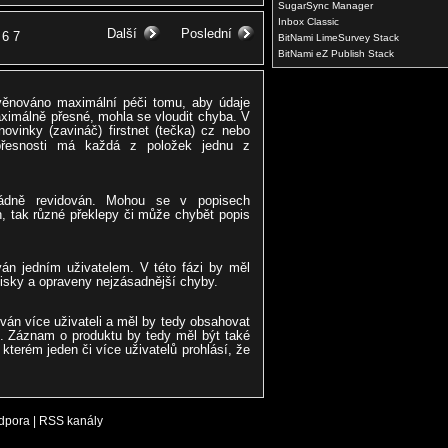
SugarSync Manager
Inbox Classic
Další
Poslední
6
7
BitNami LimeSurvey Stack
BitNami eZ Publish Stack
 věnováno maximální péči tomu, aby údaje
ximálně přesné, mohla se vloudit chyba. V
ovinky (zavináč) firstnet (tečka) cz nebo
přesnosti má každá z položek jednu z
řádně revidován. Mohou se v popisech
, tak různé překlepy či může chybět popis
ván jedním uživatelem. V této fázi by měl
pisky a opraveny nejzásadnější chyby.
ován více uživateli a měl by tedy obsahovat
. Záznam o produktu by tedy měl být také
kterém jeden či více uživatelů prohlásí, že
dpora
|
RSS kanály