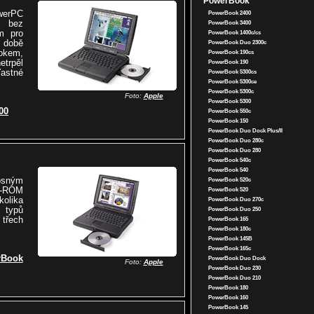
PowerBook
werPC
PowerBook 2400
 bez
PowerBook 3400
m pro
PowerBook 1400c/cs
 době
PowerBook Duo 2300c
okem,
PowerBook 190cs
trpěl
PowerBook 190
stné
PowerBook 5300cs
PowerBook 5300ce
PowerBook 5300c
Foto:
Apple
PowerBook 5300
00
PowerBook 550c
PowerBook 150
PowerBook Duo Dock Plus/II
PowerBook Duo 280c
PowerBook Duo 280
PowerBook 540c
PowerBook 540
osným
PowerBook 520c
-ROM
PowerBook 520
olika
PowerBook Duo 270c
 typů
PowerBook Duo 250
 třech
PowerBook 165
PowerBook 180c
PowerBook 145B
PowerBook 165c
Book
PowerBook Duo Dock
Foto:
Apple
PowerBook Duo 230
PowerBook Duo 210
PowerBook 180
PowerBook 160
PowerBook 145