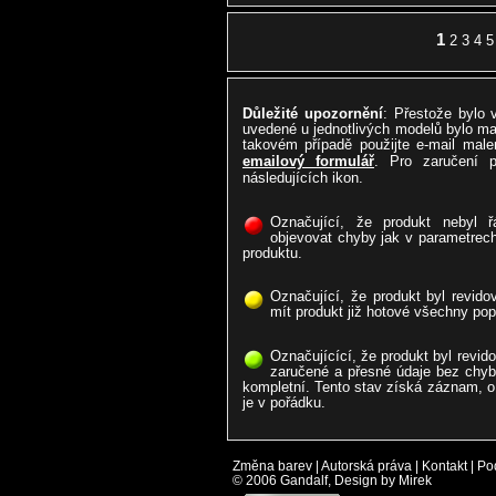
1
2
3
4
5
Důležité upozornění
: Přestože bylo
uvedené u jednotlivých modelů bylo ma
takovém případě použijte e-mail malen
emailový formulář
. Pro zaručení 
následujících ikon.
Označující, že produkt nebyl 
objevovat chyby jak v parametrech
produktu.
Označující, že produkt byl revido
mít produkt již hotové všechny po
Označujícící, že produkt byl revid
zaručené a přesné údaje bez chyb
kompletní. Tento stav získá záznam, o 
je v pořádku.
Změna barev
|
Autorská práva
|
Kontakt
|
Po
© 2006 Gandalf, Design by Mirek