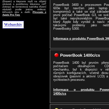
(Drawer) a klepnete myší na nějaký
obrázek s podrženou klávesou ctrl?
PowerBook 3400 s procesorem Po
Zobrazí se kontextová nabídka třízení
603e byl navržen jako laptop
obrázků podle jména, velikost,
kompromisů a také se stal základe
klíčových slov a další.
Převzato z
první počítač PowerBook G3, ve své
Apple Pro Tips
byl také nejvýkonnějším PowerBo
který Apple kdy vyrobil a navíc ne
takovými problémy jako nešťa
PowerBooky 5300.
Informace o produktu PowerBook 34
PowerBook 1400c/cs
PowerBook 1400 byl prvním přen
počítačem obsahujícím CD
mechaniku, byl k dispozici v něk
různých konfiguracích, včetně dvou
obrazovek (pasivní a aktivní LCD) a
rychlostech procesoru.
Informace o produktu Power
1400c/cs