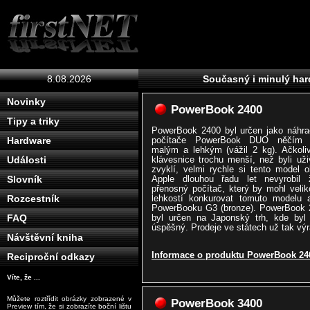
8.08.2026
Současný i minulý ha
Novinky
PowerBook 2400
Tipy a triky
PowerBook 2400 byl určen jako náhra
počítače PowerBook DUO něčím 
Hardware
malým a lehkým (vážil 2 kg). Ačkoli
klávesnice trochu menší, než byli uži
Události
zvyklí, velmi rychle si tento model obl
Apple dlouhou řadu let nevyrobil 
Slovník
přenosný počítač, který by mohl velik
lehkostí konkurovat tomuto modelu 
Rozcestník
PowerBooku G3 (bronze). PowerBook 
byl určen na Japonský trh, kde byl 
FAQ
úspěšný. Prodeje ve státech už tak výr
Návštěvní kniha
Informace o produktu PowerBook 24
Reciproční odkazy
Víte, že ...
Můžete roztřídit obrázky zobrazené v
PowerBook 3400
Preview tím, že si zobrazíte boční lištu