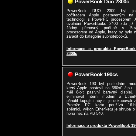
PowerBook Duo 2300c
PowerBook DUO 2300 byl jed
počítačem Apple postaveným n
technologii s PowerPC procesorem. 
uvolnění PowerBooku 2400 zde již 
žádný přenosný počítač s Pow
procesorem od Apple, který by bylo 
zařadit do kategorie subnotebooků.
Informace o produktu PowerBoo
2300c
PowerBook 190cs
PowerBook 190 byl posledním mod
který Apple postavil na 680x0 čipu.
měl 8-bit pasivní barevný displej. 
eliminoval interní modem a Ether
přinutil kupující aby si je dokupovali z
Protože PC karta používá 16-bi
sběrnici, výkon EtherNetu je shruba 
horší než na PB 540.
Informace o produktu PowerBook 19