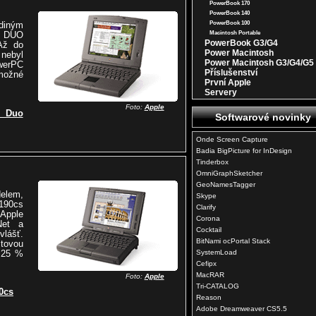
PowerBook 170
PowerBook 140
iným
PowerBook 100
a DUO
Macintosh Portable
PowerBook G3/G4
Až do
Power Macintosh
nebyl
Power Macintosh G3/G4/G5
erPC
Příslušenství
možné
První Apple
Servery
Foto:
Apple
k Duo
Softwarové novinky
Onde Screen Capture
Badia BigPicture for InDesign
Tinderbox
OmniGraphSketcher
GeoNamesTagger
elem,
Skype
 190cs
Clarify
Apple
Corona
Net a
Cocktail
vlášť.
BitNami ocPortal Stack
tovou
o 25 %
SystemLoad
Cefipx
MacRAR
Foto:
Apple
Tri-CATALOG
0cs
Reason
Adobe Dreamweaver CS5.5