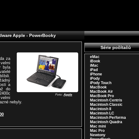
rdware Apple - PowerBooky
Série počítačů
eMac
da za
iBook
velmi
iMac
v byla
iPad
vatelé
iPhone
íbili.
iPody
žádný
iPody Touch
ostí a
MacBook
až do
MacBook Air
2400c
Foto:
Apple
MacBook Pro
velmi
Macintosh Centris
azné nebyly.
Macintosh Classic
Macintosh II
Macintosh LC
00
Macintosh Performa
Macintosh Quadra
Mac mini
Mac Pro
Newtony