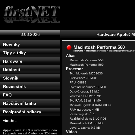
8.08.2026
Hardware Apple: M
Novinky
Macintosh Performa 560
Hardware
>
Macintosh Performa
>
Macintosh Performa 560
Tipy a triky
Alias
Macintosh Performa 550
Hardware
Macintosh Performa 560
Procesor
Události
Typ: Motorola MC68030
Slovník
Frekvence: 33 MHz
FPU: 68882
Rozcestník
Rychlost sběrnice: 33 MHz
Datová cesta: 32 bitů
FAQ
Vestavěná ROM: 1 MB
Typ RAM: 72 pin SIMM
Návštěvní kniha
Minimální rychlost RAM: 80 ns
RAM na desce: 4 MB
Reciproční odkazy
Paměťový slotů: 1
Rozšiřující sloty: 1 LC PDS
Víte, že ...
Maximálně RAM: 36 MB
Level 1 cache: 0,5 kB
Apple v roce 2009 s uvedením Snow
Video
Leoparda zmrazil Carbon do 32-bitové