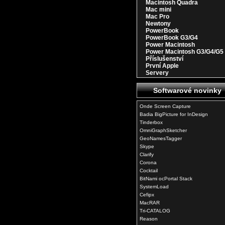
Macintosh Quadra
Mac mini
Mac Pro
Newtony
PowerBook
PowerBook G3/G4
Power Macintosh
Power Macintosh G3/G4/G5
Příslušenství
První Apple
Servery
Softwarové novinky
Onde Screen Capture
Badia BigPicture for InDesign
Tinderbox
OmniGraphSketcher
GeoNamesTagger
Skype
Clarify
Corona
Cocktail
BitNami ocPortal Stack
SystemLoad
Cefipx
MacRAR
Tri-CATALOG
Reason