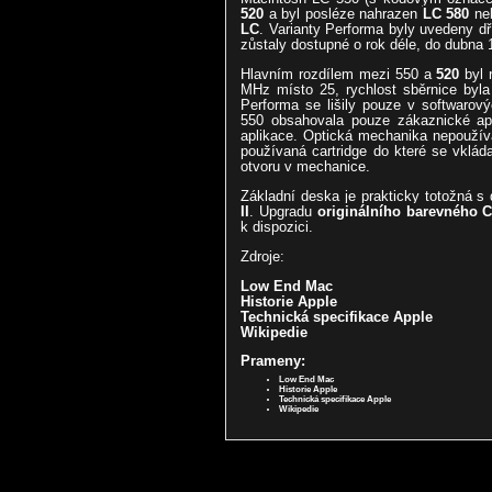
520
a byl posléze nahrazen
LC 580
ne
LC
. Varianty Performa byly uvedeny dř
zůstaly dostupné o rok déle, do dubna 
Hlavním rozdílem mezi 550 a
520
byl 
MHz místo 25, rychlost sběrnice byl
Performa se lišily pouze v softwarový
550 obsahovala pouze zákaznické apl
aplikace. Optická mechanika nepoužív
používaná cartridge do které se vklád
otvoru v mechanice.
Základní deska je prakticky totožná 
II
. Upgradu
originálního barevného C
k dispozici.
Zdroje:
Low End Mac
Historie Apple
Technická specifikace Apple
Wikipedie
Prameny:
Low End Mac
Historie Apple
Technická specifikace Apple
Wikipedie