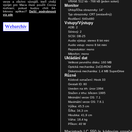
VRAM: 512 kb - 768 kB (jeden soket)
verze a všichni vývojáři, kteří chtějí
Monitor
vyvíjet pro Maca musí použít Cocoa
rozhraní, pokud budou chtít 64-
Uhlopříčka obrazovky: 14"
bitovou aplikaci?
Další podrobnosti
Typ obrazovky: CRT (vestavěný)
viz zde
Rozlišení: 640x480
Vstupy/Výstupy
ADB: 2
Sériový: 2
SCSI: DB-25
Audio výstup: stereo 8 bit mini
Audio vstup: mono 8 bit mini
Reproduktor: mono
Mikrofon: mono
Ukládání dat
Velikost pevného disku: 160 MB
Optická mechanika: 2xCD-ROM
Disketová mechanika: 1.4 MB SuperDrive
Různé
Kódové označení: Hook 33
Gestalt ID: 80
Uveden na trh: únor 1994
Stažen z trhu: březen 1995
Minimální verze OS: 7.1
Maximální verze OS: 7.6.1
Výška: 45,5 cm
Šířka: 34,3 cm
Hloubka: 41,9 cm
Váha: 18,4 kg
Příkon: 40 W
Macintosh LC 550 (s kódovým označe