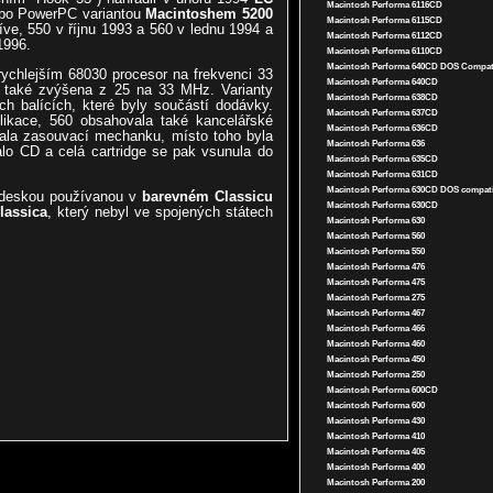
Macintosh Performa 6116CD
bo PowerPC variantou
Macintoshem 5200
Macintosh Performa 6115CD
íve, 550 v říjnu 1993 a 560 v lednu 1994 a
Macintosh Performa 6112CD
1996.
Macintosh Performa 6110CD
Macintosh Performa 640CD DOS Compat
rychlejším 68030 procesor na frekvenci 33
Macintosh Performa 640CD
a také zvýšena z 25 na 33 MHz. Varianty
Macintosh Performa 638CD
ch balících, které byly součástí dodávky.
Macintosh Performa 637CD
ikace, 560 obsahovala také kancelářské
Macintosh Performa 636CD
ala zasouvací mechanku, místo toho byla
Macintosh Performa 636
alo CD a celá cartridge se pak vsunula do
Macintosh Performa 635CD
Macintosh Performa 631CD
Macintosh Performa 630CD DOS compati
s deskou používanou v
barevném Classicu
Macintosh Performa 630CD
lassica
, který nebyl ve spojených státech
Macintosh Performa 630
Macintosh Performa 560
Macintosh Performa 550
Macintosh Performa 476
Macintosh Performa 475
Macintosh Performa 275
Macintosh Performa 467
Macintosh Performa 466
Macintosh Performa 460
Macintosh Performa 450
Macintosh Performa 250
Macintosh Performa 600CD
Macintosh Performa 600
Macintosh Performa 430
Macintosh Performa 410
Macintosh Performa 405
Macintosh Performa 400
Macintosh Performa 200