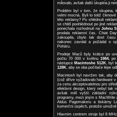
milovalo, avšak další skupina ji ne
Problém byl v tom, že skupina, k
velmi mocná. Byli to totiž členové 
této reklamy? Po shlédnutí rekla
se chtěl poohlédnout po jiné rekl
ponechala rozhodnutí na
Johnu S
prodala reklamní čas. Chiat Day
zakoupila, zbylo tak dost čas
nakonec zavolal a požádal o s
Poháru.
Prodeje Maců byly krátce po uve
počtu 70 000 v květnu
1984
, po
nástupce
Macintoshe 512K
, byl 
128K
, aby se oba počítače lépe odliš
Macintosh byl navržen tak, aby d
(což dříve vyžadovalo hardware v
za cenu akceptovatelnou pro střední
efektivní design, který nebyl tak r
avšak měl vyšší základní výko
programy, mezi jiným s MacWrite 
Aldus Pagemakeru a tiskárny L
komerční úspěch, protože umožnil
Hlavním centrem stroje byl 8 MHz