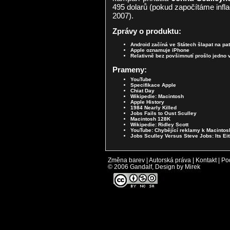
495 dolarů (pokud započítáme inflac
2007).
Zprávy o produktu:
Android začíná ve Státech šlapat na pa
Apple oznamuje iPhone
Relativně bez povšimnutí prošlo jedno
Prameny:
YouTube
Specifikace Apple
Chiat Day
Wikipedie: Macintosh
Apple History
1984 Nearly Killed
Jobs Fails to Oust Sculley
Macintosh 128K
Wikipedie: Ridley Scott
YouTube: Chybějící reklamy k Macintos
Jobs Sculley Versus Steve Jobs: Its Ei
Změna barev
|
Autorská práva
|
Kontakt
|
Po
© 2006 Gandalf, Design by Mirek