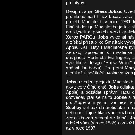
prototypy.
Design zaujal
Steva Jobse
. Uvěd
proniknout na trh než
Lisa
a začal
projekt Macintosh v roce 1981 
Finální design Macintoshe je tak b
co slyšeli o prvních verzí grafi
Xerox PARCu
,
Jobs
vyjednal náv
a získal přístup ke Smalltalk vý
Apple. GUI Lisy i Macintoshe byl
Xeroxu, společně s myšlenka
designéra Hartmuta Esslingera, 
vyústilo v design "Snow White"
sněhobílou barvu). Pro první Macy 
ujmul až u počítačů uvolňovaných p
Jobs
u vedení projektu Macintosh 
akvizice v Číně chtěl
Jobs
odlákat
Apple) a požádat správní radu 
dozvěděl, ptal se na to
Jobse
a t
pro Apple a myslím, že nejsi vho
Sculley
šel pak do protiútoku a na
nebo on. Tajné hlasování rozhod
zcela zbaven vedení ve firmě.
Jo
odešel sám (v roce 1985) a založil
až v roce 1997.