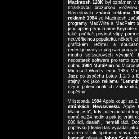
Macintosh 128K
byl oznámen v ti
stránkovou brožurkou vloženou
Následovala
známá reklama 19
reklamě 1984
se Macintosh začal
programy MacWrite a MacPaint b
jeho úplně první známé Keynote s f
také počítač povídal vtipy pomoc
neuvěřitelnou popularitu, někteří je
grafickém režimu a současn
redesignovány a přepsán program
mnoho softwarových vývojářů, k
nedostatek software pro tento syst
dubnu
1984
MultiPlan
od Microsof
Microsoft Word v lednu 1985. V 
Jazz
po úspěchu Lotus 1-2-3 u IB
stejný rok jako reklamu "
Lemmi
svým potencionálních zákazníků,
úspěšný.
V listopadu
1984
Apple koupil za 2,
stránkách Newsweeku
. Apple 
Macintosh", kdy potencionální ku
domů na 24 hodin a pak jej vrátit d
000 lidí, dealeři ji neměli rádi. 
poptávku (dealeři tak vypadali jak
vracelo v tak špatném stavu, že 
kampaň přinutila
Johna Sculleyh