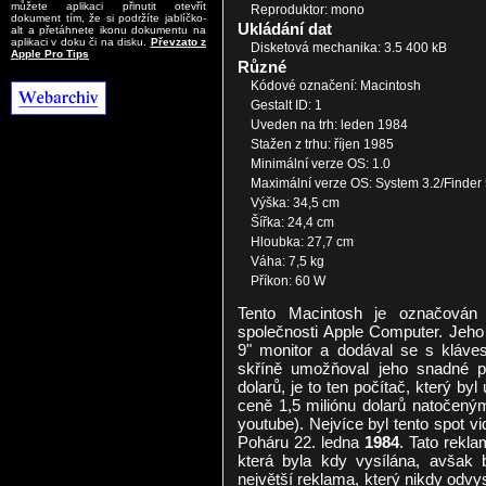
můžete aplikaci přinutit otevřít
Reproduktor: mono
dokument tím, že si podržíte jablíčko-
Ukládání dat
alt a přetáhnete ikonu dokumentu na
aplikaci v doku či na disku.
Převzato z
Disketová mechanika: 3.5 400 kB
Apple Pro Tips
Různé
Kódové označení: Macintosh
Gestalt ID: 1
Uveden na trh: leden 1984
Stažen z trhu: říjen 1985
Minimální verze OS: 1.0
Maximální verze OS: System 3.2/Finder 
Výška: 34,5 cm
Šířka: 24,4 cm
Hloubka: 27,7 cm
Váha: 7,5 kg
Příkon: 60 W
Tento Macintosh je označován j
společnosti Apple Computer. Jeho
9" monitor a dodával se s kláves
skříně umožňoval jeho snadné p
dolarů, je to ten počítač, který 
ceně 1,5 miliónu dolarů natočen
youtube). Nejvíce byl tento spot v
Poháru 22. ledna
1984
. Tato rekl
která byla kdy vysílána, avšak 
největší reklama, který nikdy odvys