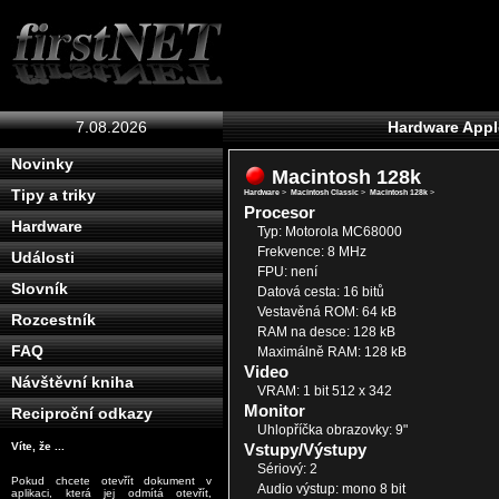
7.08.2026
Hardware Appl
Novinky
Macintosh 128k
Tipy a triky
Hardware
>
Macintosh Classic
>
Macintosh 128k
>
Procesor
Hardware
Typ: Motorola MC68000
Frekvence: 8 MHz
Události
FPU: není
Slovník
Datová cesta: 16 bitů
Vestavěná ROM: 64 kB
Rozcestník
RAM na desce: 128 kB
FAQ
Maximálně RAM: 128 kB
Video
Návštěvní kniha
VRAM: 1 bit 512 x 342
Monitor
Reciproční odkazy
Uhlopříčka obrazovky: 9"
Vstupy/Výstupy
Víte, že ...
Sériový: 2
Pokud chcete otevřít dokument v
Audio výstup: mono 8 bit
aplikaci, která jej odmítá otevřít,