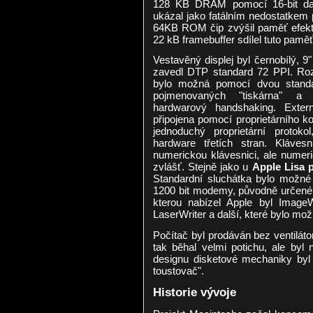
128 KB DRAM pomocí 16-bit da
ukázal jako fatálním nedostatkem
64KB ROM čip zvýšil paměť efekti
22 kB framebuffer sdílel tuto paměť
Vestavěný displej byl černobílý, 
zavedl DTP standard 72 PPI. Rozš
bylo možná pomocí dvou standa
pojmenovaných "tiskárna" a 
hardwarový handshaking. Exter
připojena pomocí proprietárního k
jednoduchý proprietární protok
hardware třetích stran. Kláve
numerickou klávesnici, ale numer
zvlášť. Stejně jako u
Apple Lisa 
Standardní sluchátka bylo možné 
1200 bit modemy, původně určen
kterou nabízel Apple byl ImageWi
LaserWriter a další, které bylo mož
Počítač byl prodáván bez ventilát
tak běhal velmi potichu, ale byl
designu disketové mechaniky by
toustovač".
Historie vývoje