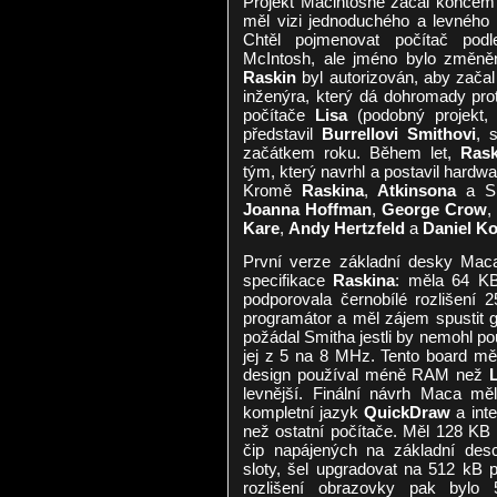
Projekt Macintoshe začal konce
měl vizi jednoduchého a levného
Chtěl pojmenovat počítač podl
McIntosh, ale jméno bylo změněn
Raskin
byl autorizován, aby začal 
inženýra, který dá dohromady pro
počítače
Lisa
(podobný projekt, a
představil
Burrellovi Smithovi
, 
začátkem roku. Během let,
Rask
tým, který navrhl a postavil hardwa
Kromě
Raskina
,
Atkinsona
a Sm
Joanna Hoffman
,
George Crow
,
Kare
,
Andy Hertzfeld
a
Daniel Ko
První verze základní desky Mac
specifikace
Raskina
: měla 64 K
podporovala černobílé rozlišení 
programátor a měl zájem spustit 
požádal Smitha jestli by nemohl pou
jej z 5 na 8 MHz. Tento board mě
design používal méně RAM než
levnější. Finální návrh Maca m
kompletní jazyk
QuickDraw
a int
než ostatní počítače. Měl 128 K
čip napájených na základní de
sloty, šel upgradovat na 512 kB 
rozlišení obrazovky pak bylo 