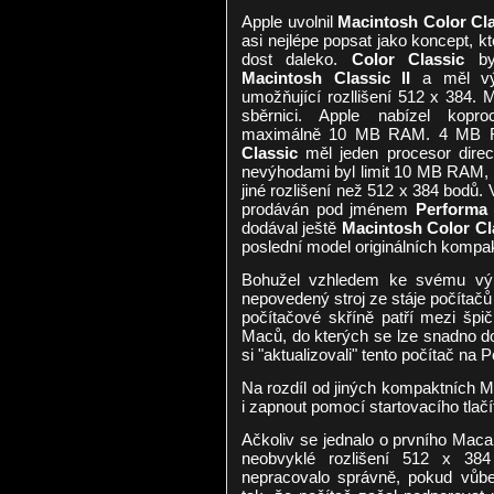
Apple uvolnil
Macintosh Color Cl
asi nejlépe popsat jako koncept, k
dost daleko.
Color Classic
byl
Macintosh Classic II
a měl výb
umožňující rozllišení 512 x 384.
sběrnici. Apple nabízel kopr
maximálně 10 MB RAM. 4 MB R
Classic
měl jeden procesor direct
nevýhodami byl limit 10 MB RAM, 1
jiné rozlišení než 512 x 384 bodů. 
prodáván pod jménem
Performa
dodával ještě
Macintosh Color Cla
poslední model originálních kompa
Bohužel vzhledem ke svému výko
nepovedený stroj ze stáje počítačů
počítačové skříně patří mezi šp
Maců, do kterých se lze snadno do
si "aktualizovali" tento počítač n
Na rozdíl od jiných kompaktních 
i zapnout pomocí startovacího tlačí
Ačkoliv se jednalo o prvního Ma
neobvyklé rozlišení 512 x 3
nepracovalo správně, pokud vůb