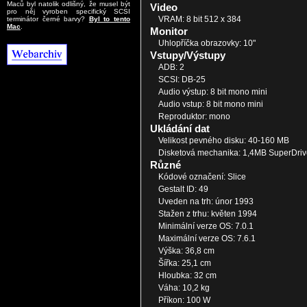
Maců byl natolik odlišný, že musel být
Video
pro něj vyroben specifický SCSI
VRAM: 8 bit 512 x 384
terminátor černé barvy?
Byl to tento
Mac
.
Monitor
Uhlopříčka obrazovky: 10"
Vstupy/Výstupy
ADB: 2
SCSI: DB-25
Audio výstup: 8 bit mono mini
Audio vstup: 8 bit mono mini
Reproduktor: mono
Ukládání dat
Velikost pevného disku: 40-160 MB
Disketová mechanika: 1,4MB SuperDriv
Různé
Kódové označení: Slice
Gestalt ID: 49
Uveden na trh: únor 1993
Stažen z trhu: květen 1994
Minimální verze OS: 7.0.1
Maximální verze OS: 7.6.1
Výška: 36,8 cm
Šířka: 25,1 cm
Hloubka: 32 cm
Váha: 10,2 kg
Příkon: 100 W