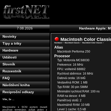
7.08.2026
Hardware Apple: M
Novinky
Macintosh Color Classi
Tipy a triky
Hardware
>
Macintosh Classic
>
Macintosh Color Classic
>
Alias
Hardware
Macintosh Performa 250
Procesor
Události
Typ: Motorola MC68030
Slovník
Frekvence: 16 MHz
FPU: volitelně 68882
Rozcestník
Rychlost sběrnice: 16 MHz
FAQ
Datová cesta: 16 bitů
Vestavěná ROM: 1 MB
Návštěvní kniha
Typ RAM: 30 pin SIMM
Minimální rychlost RAM: 100 ns
Reciproční odkazy
RAM na desce: 4 MB
Víte, že ...
Paměťový slotů: 2
Maximálně RAM: 10 MB
Macintoshe s SCSI portem museli
Level 1 cache: 0,5 kB
používat terminátor, avšak jeden z