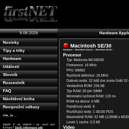
9.08.2026
Hardware Appl
Novinky
Macintosh SE/30
Tipy a triky
Hardware
>
Macintosh Classic
>
Macintosh SE/30
>
Procesor
Hardware
Typ: Motorola MC68030
Frekvence: 16 MHz
Události
FPU: 68882
Slovník
Rychlost sběrnice: 16 MHz
Datová cesta: 32 bitů (ne zcela čistě 32-
Rozcestník
Vestavěná ROM: 256 kB
FAQ
Typ RAM: 30 pin SIMM
Minimální rychlost RAM: 120 ns
Návštěvní kniha
RAM na desce: 0 MB
Paměťový slotů: 8
Reciproční odkazy
Rozšiřující sloty: 1 SE/30 PDS
Víte, že ...
Maximálně RAM: 32 MB (128MB s MOD
Level 1 cache: 0,5 kB
Apple II se objevil i ve verzi pro
Video
Evropu?
Další informace zde