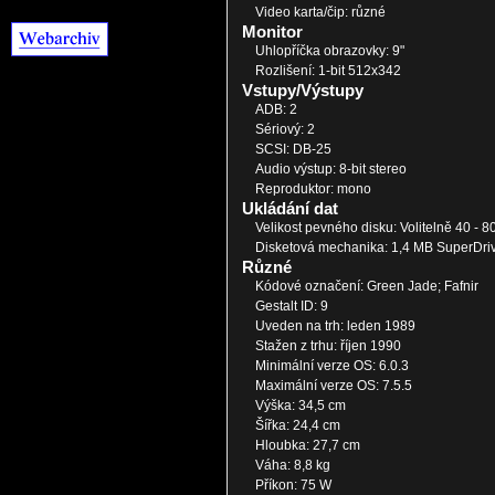
Video karta/čip: různé
Monitor
Uhlopříčka obrazovky: 9"
Rozlišení: 1-bit 512x342
Vstupy/Výstupy
ADB: 2
Sériový: 2
SCSI: DB-25
Audio výstup: 8-bit stereo
Reproduktor: mono
Ukládání dat
Velikost pevného disku: Volitelně 40 - 8
Disketová mechanika: 1,4 MB SuperDri
Různé
Kódové označení: Green Jade; Fafnir
Gestalt ID: 9
Uveden na trh: leden 1989
Stažen z trhu: říjen 1990
Minimální verze OS: 6.0.3
Maximální verze OS: 7.5.5
Výška: 34,5 cm
Šířka: 24,4 cm
Hloubka: 27,7 cm
Váha: 8,8 kg
Příkon: 75 W