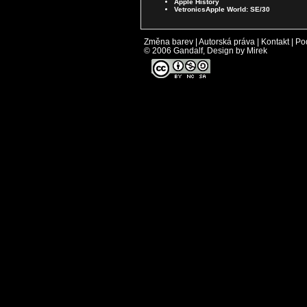
Apple History
VetronicsApple World: SE/30
Změna barev
|
Autorská práva
|
Kontakt
|
Po
© 2006 Gandalf, Design by Mirek