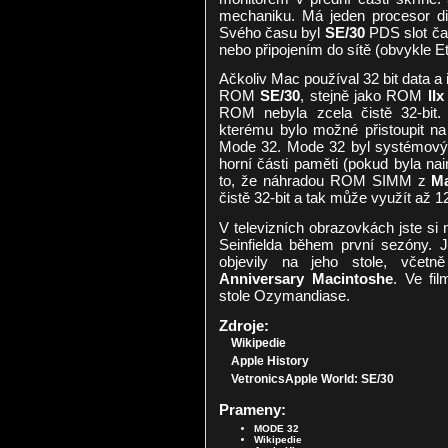
mechaniku. Má jeden procesor dir
Svého času byl
SE/30
PDS slot čas
nebo připojením do sítě (obvykle Et
Ačkoliv Mac používal 32 bit data a
ROM
SE/30
, stejně jako ROM
IIx
ROM nebyla zcela čistě 32-bit
kterému bylo možné přistoupit na
Mode 32.
Mode 32 byl systémový 
horní části paměti (pokud byla nai
to, že náhradou ROM SIMM z
Ma
čistě 32-bit a tak může využít až
V televizních obrazovkách jste si
Seinfielda během první sezóny. 
objevily na jeho stole, včet
Anniversary Macintoshe
. Ve fi
stole Ozymandiase.
Zdroje:
Wikipedie
Apple History
VetronicsApple World: SE/30
Prameny:
MODE 32
Wikipedie