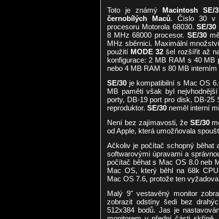
Toto je známý
Macintosh SE/3
černobílých Maců
. Číslo 30 v
procesoru Motorola 68030.
SE/30
8 MHz 68000 procesor.
SE/30
měl
MHz sběrnici. Maximální množství
použití
MODE 32
šel rozšířit až 
konfigurace: 2 MB RAM s 40 MB 
nebo 4 MB RAM s 80 MB interním d
SE/30
je kompatibilní s Mac OS 6
MB paměti však byl nejvhodnějš
porty, DB-19 port pro disk, DB-25 
reproduktor.
SE/30
neměl interní mi
Není bez zajímavosti, že
SE/30
mo
od Apple, která umožňovala spouš
Ačkoliv je počítač schopný běhat 
softwarovými úpravami a správnou
počítač běhat s Mac OS 8.0 neb M
Mac OS, který běhl na 68k CPU
Mac OS 7.6, protože ten vyžadoval
Malý 9" vestavěný monitor zobra
zobrazit odstíny šedi bez drahýc
512x384 bodů. Jas je nastavová
monitorem v přední části skříně.