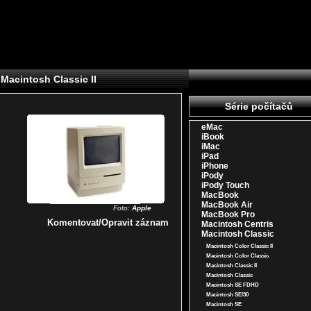
Macintosh Classic II
Série počítačů
eMac
iBook
iMac
iPad
iPhone
iPody
iPody Touch
MacBook
MacBook Air
Foto:
Apple
MacBook Pro
Komentovat/Opravit záznam
Macintosh Centris
Macintosh Classic
Macintosh Color Classic II
Macintosh Color Classic
Macintosh Classic II
Macintosh Classic
Macintosh SE FDHD
Macintosh SE/30
Macintosh SE