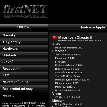
7.08.2026
Hardware Apple: 
Novinky
Macintosh Classic II
Hardware
>
Macintosh Classic
>
Macintosh Classic II
>
Tipy a triky
Alias
Macintosh Performa 200
Hardware
Procesor
Typ: Motorola MC68000
Události
Frekvence: 8 MHz
Slovník
FPU: není
Rychlost sběrnice: 8 MHz
Rozcestník
Datová cesta: 16 bitů
Vestavěná ROM: 512 kB
FAQ
Typ RAM: 30 pin SIMM
Minimální rychlost RAM: 120 ns
Návštěvní kniha
RAM na desce: 1 MB
Paměťový slotů: 2
Reciproční odkazy
Maximálně RAM: 4 MB
Video
Víte, že ...
VRAM: 1 bit 512 x 342
Monitor
Apple podporoval SCSI DMA, i když
Uhlopříčka obrazovky: 9"
pouze hardwarově a v systému