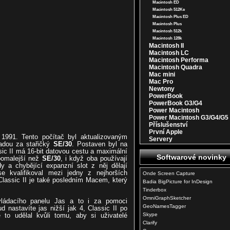
Macintosh ED
Macintosh 512Ke
Macintosh Plus ED
Macintosh Plus
Macintosh 512k
Macintosh 128k
Macintosh II
Macintosh LC
Macintosh Performa
Macintosh Quadra
Mac mini
Mac Pro
Newtony
PowerBook
PowerBook G3/G4
Power Macintosh
Power Macintosh G3/G4/G5
Příslušenství
První Apple
 1991. Tento počítač byl aktualizovaným
Servery
adou za stařičký
SE/30
. Postaven byl na
sic II má 16-bit datovou cestu a maximální
Softwarové novinky
pomalejší než
SE/30
, i když oba používají
y a chybějící expanzní slot z něj dělají
 kvalifikoval mezi jedny z nejhorších
Onde Screen Capture
 Classic II je také posledním Macem, který
Badia BigPicture for InDesign
Tinderbox
OmniGraphSketcher
ládacího panelu Jas a to i za pomoci
GeoNamesTagger
d nastavíte jas nižší jak 4, Classic II po
Skype
 to udělal kvůli tomu, aby si uživatelé
Clarify