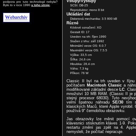
Vstupy/Výstupy
podpora pro tuto technologii nebyla?
Bylo to v roce 1990
u toho stroje
.
SCSI: DB-25
Reproduktor: mono 8 bit
Ukládání dat
Disketová mechanika: 3.5 800 kB
Různé
Kódové označení: XO
Gestalt ID: 17
Uveden na trh: říjen 1990
Stažen z trhu: září 1992
Minimální verze OS: 6.0.7
Maximální verze OS: 7.5.5
Výška: 33,5 cm
Šířka: 24,6 cm
Hloubka: 28,4 cm
Váha: 7,3 kg
Příkon: 76 W
Classic II byl na trh uveden v říjnu
počítačem
Macintosh Classic
a náhr
modifikované základní desce
LC
. Clas
množství 10 MB RAM. (Classic II je 
stejný procesor 68030). Tyto nevýhod
velmi špatnou náhradu
SE/30
tím se
klasických Maců, které Apple vyrobil.
používá 9" černobílou obrazovku.
Jas obrazovky lze měnit pomocí ov
klávesnici stisknutím kláves 1-9. Poku
restartu změní jas zpět na 4. Apple
nemysleli, že počítač nepracuje.