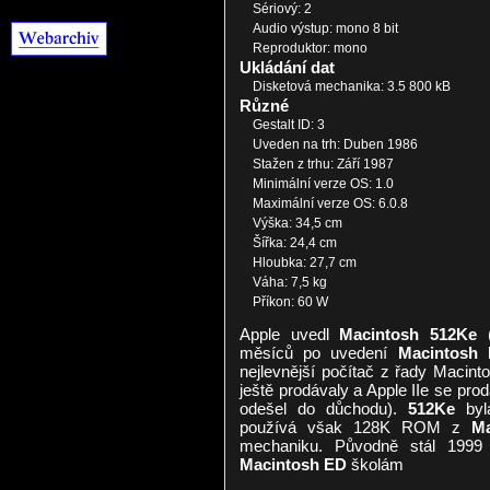
Sériový: 2
Audio výstup: mono 8 bit
Reproduktor: mono
Ukládání dat
Disketová mechanika: 3.5 800 kB
Různé
Gestalt ID: 3
Uveden na trh: Duben 1986
Stažen z trhu: Září 1987
Minimální verze OS: 1.0
Maximální verze OS: 6.0.8
Výška: 34,5 cm
Šířka: 24,4 cm
Hloubka: 27,7 cm
Váha: 7,5 kg
Příkon: 60 W
Apple uvedl
Macintosh 512Ke
(
měsíců po uvedení
Macintosh 
nejlevnější počítač z řady Macinto
ještě prodávaly a Apple IIe se prodá
odešel do důchodu).
512Ke
byl
používá však 128K ROM z
Ma
mechaniku. Původně stál 1999 
Macintosh ED
školám