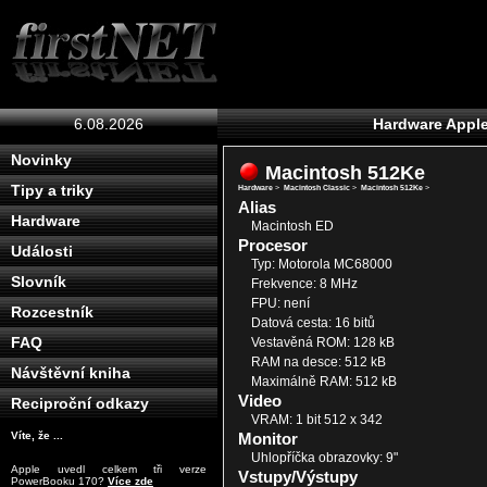
6.08.2026
Hardware Appl
Novinky
Macintosh 512Ke
Tipy a triky
Hardware
>
Macintosh Classic
>
Macintosh 512Ke
>
Alias
Hardware
Macintosh ED
Procesor
Události
Typ: Motorola MC68000
Slovník
Frekvence: 8 MHz
FPU: není
Rozcestník
Datová cesta: 16 bitů
FAQ
Vestavěná ROM: 128 kB
RAM na desce: 512 kB
Návštěvní kniha
Maximálně RAM: 512 kB
Video
Reciproční odkazy
VRAM: 1 bit 512 x 342
Monitor
Víte, že ...
Uhlopříčka obrazovky: 9"
Apple uvedl celkem tři verze
Vstupy/Výstupy
PowerBooku 170?
Více zde