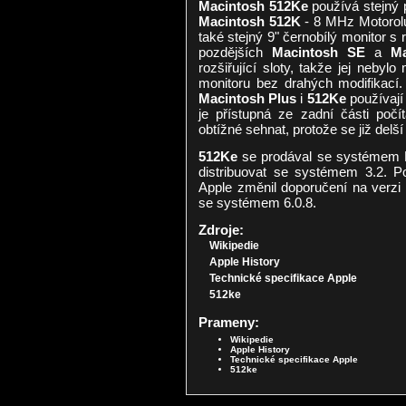
Macintosh 512Ke
používá stejný 
Macintosh 512K
- 8 MHz Motorolu
také stejný 9" černobílý monitor s
pozdějších
Macintosh SE
a
Ma
rozšiřující sloty, takže jej nebyl
monitoru bez drahých modifikací
Macintosh Plus
i
512Ke
používají 
je přístupná ze zadní části počí
obtížné sehnat, protože se již delš
512Ke
se prodával se systémem 
distribuovat se systémem 3.2. P
Apple změnil doporučení na verzi 4
se systémem 6.0.8.
Zdroje:
Wikipedie
Apple History
Technické specifikace Apple
512ke
Prameny:
Wikipedie
Apple History
Technické specifikace Apple
512ke