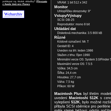
poklepat na titulek skladby?
Převzato
VRAM: 1 bit 512 x 342
z Apple tipů pro iTunes
Monitor
Uhlopříčka obrazovky: 9"
Vstupy/Výstupy
SCSI: DB-25
Reproduktor: mono 8 bit
Ukládání dat
Disketová mechanika: 3.5 800 kB
Různé
Kódové označení: Mr. T
Gestalt ID: 4
Uveden na trh: leden 1986
Stažen z trhu: říjen 1990
Minimální verze OS: System 3.0/Finder 
Maximální verze OS: 7.5.5
Výška: 34,5 cm
Šířka: 24,4 cm
Hloubka: 27,7 cm
Váha: 7,5 kg
Příkon: 60 W
Macintosh Plus
byl třetím model
uvedení
Macintoshi 512K
s ceno
vylepšení
512K
, bylo možné roz
přibyla SCSI sběrnice pro periféri
měla stejné béžový odstín počít