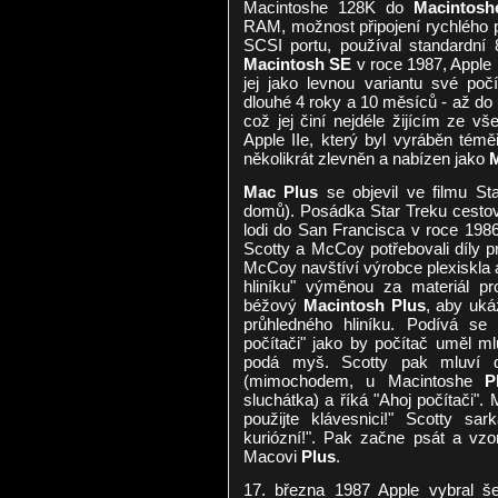
Macintoshe 128K do
Macintosh
RAM, možnost připojení rychlého 
SCSI portu, používal standardní
Macintosh SE
v roce 1987, Apple
jej jako levnou variantu své poč
dlouhé 4 roky a 10 měsíců - až do
což jej činí nejdéle žijícím ze v
Apple IIe, který byl vyráběn tém
několikrát zlevněn a nabízen jako
M
Mac Plus
se objevil ve filmu S
domů). Posádka Star Treku cestov
lodi do San Francisca v roce 1986
Scotty a McCoy potřebovali díly p
McCoy navštíví výrobce plexiskla 
hliníku" výměnou za materiál pr
béžový
Macintosh Plus
, aby uká
průhledného hliníku. Podívá se
počítači" jako by počítač uměl 
podá myš. Scotty pak mluví d
(mimochodem, u Macintoshe
P
sluchátka) a říká "Ahoj počítači"
použijte klávesnici!" Scotty sar
kuriózní!". Pak začne psát a vzo
Macovi
Plus
.
17. března 1987 Apple vybral šes