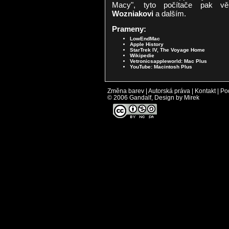
Macy", tyto počítače pak v
Wozniakovi
a dalším.
Prameny:
LowEndMac
Apple History
StarTrek IV, The Voyage Home
Wikipedie
Vetronicsappleworld: Mac Plus
YouTube: Macintosh Plus
Změna barev
|
Autorská práva
|
Kontakt
|
Po
© 2006 Gandalf, Design by Mirek