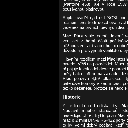
(Pantone 453), ale v roce 1987
používanou platinovou.
Apple uváděl rychlost SCSI port
reálném prostředí dosahoval rych
více než na prvních pevných discíc
Mac Plus
stále neměl interní v
ventilaci v horní části počítač
běžnou ventilací vzduchu, podobn
důvodem pro vyjmutí ventilátoru by
Hlavním rozdílem mezi
Macintosh
baterie. Většina pozdějších Maců po
připojuje k základní desce pomocí
měly baterii přímo na základní des
Plus
používá 4,5V alkalickou (ty
bateriové komory v zadní části poč
těžko seženete, protože se několik 
Historie
Z historického hlediska byl
Ma
Nastavil mnoho standardů, kt
následujících let. Byl to první Mac
mac s 2 mini DIN-8 RS-422 porty pr
to byl velmi dobrý počítač, kteří 