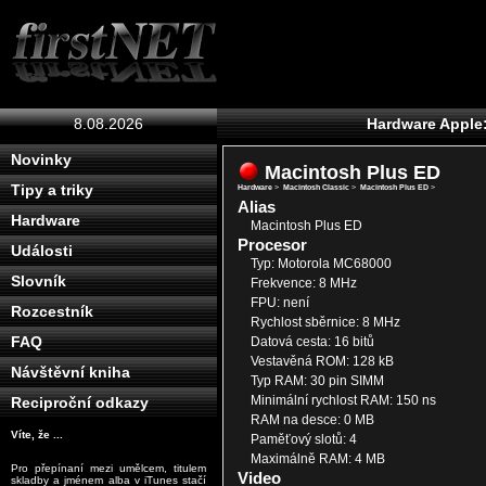
8.08.2026
Hardware Apple
Novinky
Macintosh Plus ED
Tipy a triky
Hardware
>
Macintosh Classic
>
Macintosh Plus ED
>
Alias
Hardware
Macintosh Plus ED
Procesor
Události
Typ: Motorola MC68000
Slovník
Frekvence: 8 MHz
FPU: není
Rozcestník
Rychlost sběrnice: 8 MHz
FAQ
Datová cesta: 16 bitů
Vestavěná ROM: 128 kB
Návštěvní kniha
Typ RAM: 30 pin SIMM
Minimální rychlost RAM: 150 ns
Reciproční odkazy
RAM na desce: 0 MB
Víte, že ...
Paměťový slotů: 4
Maximálně RAM: 4 MB
Pro přepínaní mezi umělcem, titulem
Video
skladby a jménem alba v iTunes stačí