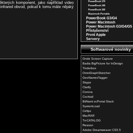
PowerBook 170
terých komponent, jako například video
PowerBook 140
t infrared obvod, pokud k tomu máte nějaký
PowerBook 100
Macintosh Portable
PowerBook G3/G4
Power Macintosh
Power Macintosh G3/G4/G5
Příslušenství
První Apple
Servery
Softwarové novinky
Onde Screen Capture
Badia BigPicture for InDesign
Tinderbox
OmniGraphSketcher
GeoNamesTagger
Skype
Clarify
Corona
Cocktail
BitNami ocPortal Stack
SystemLoad
Cefipx
MacRAR
Tri-CATALOG
Reason
Adobe Dreamweaver CS5.5