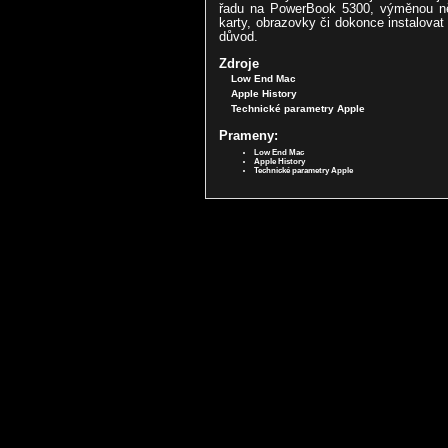
řadu na PowerBook 5300, výměnou něk
karty, obrazovky či dokonce instalova
důvod.
Zdroje
Low End Mac
Apple History
Technické parametry Apple
Prameny:
Low End Mac
Apple History
Technické parametry Apple