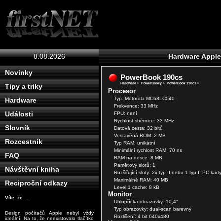
8.08.2026
Hardware Appl
Novinky
PowerBook 190cs
Hardware
>
PowerBooky
>
PowerBook 190cs
>
Tipy a triky
Procesor
Typ: Motorola MC68LC040
Hardware
Frekvence: 33 MHz
Události
FPU: není
Rychlost sběrnice: 33 MHz
Slovník
Datová cesta: 32 bitů
Vestavěná ROM: 2 MB
Rozcestník
Typ RAM: unikátní
Minimální rychlost RAM: 70 ns
FAQ
RAM na desce: 8 MB
Paměťový slotů: 1
Návštěvní kniha
Rozšiřující sloty: 2x typ II nebo 1 typ II PC kart
Maximálně RAM: 40 MB
Reciproční odkazy
Level 1 cache: 8 kB
Monitor
Víte, že ...
Uhlopříčka obrazovky: 10,4"
Typ obrazovky: dual-scan barevný
Design počítačů Apple nebyl vždy
Rozlišení: 4 bit 640x480
ideální. Na to, že neexistovalo tlačítko