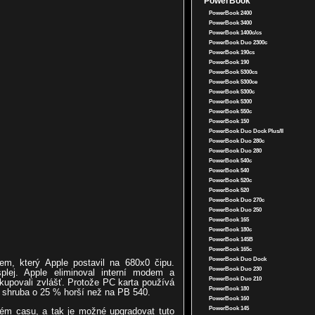
PowerBook
PowerBook 2400
PowerBook 3400
PowerBook 1400c/cs
PowerBook Duo 2300c
PowerBook 190cs
PowerBook 190
PowerBook 5300cs
PowerBook 5300ce
PowerBook 5300c
PowerBook 5300
PowerBook 550c
PowerBook 150
PowerBook Duo Dock Plus/II
PowerBook Duo 280c
PowerBook Duo 280
PowerBook 540c
PowerBook 540
PowerBook 520c
PowerBook 520
PowerBook Duo 270c
PowerBook Duo 250
PowerBook 165
PowerBook 180c
PowerBook 145B
PowerBook 165c
PowerBook Duo Dock
m, který Apple postavil na 680x0 čipu.
PowerBook Duo 230
plej. Apple eliminoval interní modem a
PowerBook Duo 210
dokupovali zvlášť. Protože PC karta používá
PowerBook 180
e shruba o 25 % horší než na PB 540.
PowerBook 160
PowerBook 145
ém casu, a tak je možné upgradovat tuto