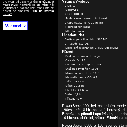
Vstupy/Výstupy
pro vysunutí diskety si všichni uživatelé
Maců zvykli, nicméně pokud místo něj
ADB: 1
je umístěno tlačítko jiné, mohli jste se
Sériový: 1
dostat do problémů.
Víte na kterém
SCSI: HDI-30
stroji?
Audio výstup: stereo 16 bit mini
Audio vstup: mono 16 bit mini
Reproduktor: mono
Mikrofon: mono
Ukládání dat
Velikost pevného disku: 500 MB
ATA sběrnice: IDE
Disketová mechanika: 1,4MB SuperDrive
Různé
Kódové označení: Omega
Gestalt ID: 122
Uveden na trh: srpen 1995
Stažen z trhu: říjen 1996
Minimální verze OS: 7.5.2
Maximální verze OS: 8.1
Výška: 5,1 cm
Šířka: 29,2 cm
Hloubka: 21,6 cm
Váha: 2,9 kg
Příkon: 45 W
PowerBook 190 byl posledním modele
190cs měl 8-bit pasivní barevný dis
EtherNet a přinutil kupující aby si je 
16-bitovou sběrnici, výkon EtherNetu j
PowerBooky 5300 a 190 jsou ve stejn