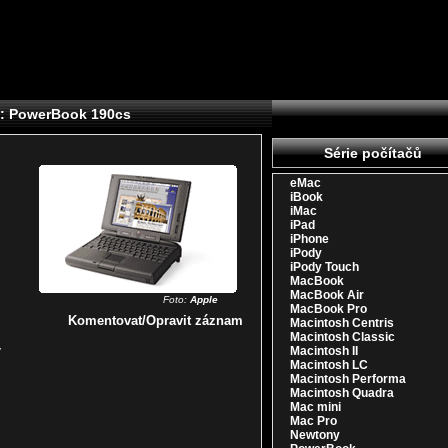
e: PowerBook 190cs
Série počítačů
eMac
iBook
iMac
iPad
iPhone
iPody
iPody Touch
MacBook
MacBook Air
Foto:
Apple
MacBook Pro
Komentovat/Opravit záznam
Macintosh Centris
Macintosh Classic
y
Macintosh II
Macintosh LC
Macintosh Performa
Macintosh Quadra
Mac mini
Mac Pro
Newtony