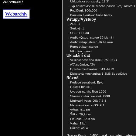
Uhlopříčka obrazovky: 11,3"
Jak vypadal?
Typ obrazovky: dual-scan pasivní (cs); aktivní 
Rozlišení: 800x600
Barevná hloubka: tisíce barev
Vstupy/Výstupy
ADB: 1
Sériový: 1
SCSI: HDI-30
Audio výstup: stereo 16 bit mini
Audio vstup: stereo 16 bit mini
Reproduktor: stereo
Mikrofon: mono
Ukládání dat
Velikost pevného disku: 750-2GB
ATA sběrnice: ATA
Optická mechanika: 6xCD-ROM
Disketová mechanika: 1,4MB SuperDrive
Různé
Kódové označení: Epic
Gestalt ID: 310
Uveden na trh: říjen 1996
Stažen z trhu: začátek 1998
Minimální verze OS: 7.5.3
Maximální verze OS: 9.1
Výška: 5,1 cm
Šířka: 29,2 cm
Hloubka: 22,9 cm
Váha: 3 kg
Příkon: 45 W
PowerBook 1400 byl prvním přen