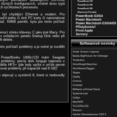
PowerBook 170
a různých konfiguracích, včetně dvou typů
PowerBook 140
ech rychlostech procesoru.
PowerBook 100
Macintosh Portable
 byl chybějící Ethernet a modem. Pro
PowerBook G3/G4
užít jednu či dvě PC karty či nainstalovat
Power Macintosh
ítač. 64MB paměti, byla pro tento počítač
Power Macintosh G3/G4/G5
Příslušenství
První Apple
omocí stisku klávesy C jako jiné Macy. Pro
Servery
 v ovládacím panelu Startup Disk nebo při
t-delete.
Softwarové novinky
to počítači problémy a je nutné je rozdělit
Onde Screen Capture
Badia BigPicture for InDesign
PowerBooku 1400c/133 mám Seagate
Tinderbox
problémy, pevný disk funguje naprosto v
díle HFS+ (jde tedy spíše o určité pevné
OmniGraphSketcher
ovat problémy při kapacitě nad 8 GB)"
GeoNamesTagger
Skype
e objevují u systémů 8, které si nedovedly
Clarify
Corona
Cocktail
BitNami ocPortal Stack
SystemLoad
Cefipx
MacRAR
Tri-CATALOG
Reason
Adobe Dreamweaver CS5.5