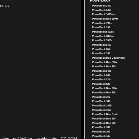
PowerBook
LCD (c)
PowerBook 2400
PowerBook 3400
PowerBook 1400c/cs
PowerBook Duo 2300c
PowerBook 190cs
PowerBook 190
PowerBook 5300cs
PowerBook 5300ce
PowerBook 5300c
PowerBook 5300
PowerBook 550c
PowerBook 150
PowerBook Duo Dock Plus/II
PowerBook Duo 280c
PowerBook Duo 280
PowerBook 540c
PowerBook 540
PowerBook 520c
PowerBook 520
PowerBook Duo 270c
PowerBook Duo 250
PowerBook 165
PowerBook 180c
PowerBook 145B
PowerBook 165c
PowerBook Duo Dock
PowerBook Duo 230
PowerBook Duo 210
PowerBook 180
PowerBook 160
PowerBook 145
osným počítačem obsahujícím CD-ROM