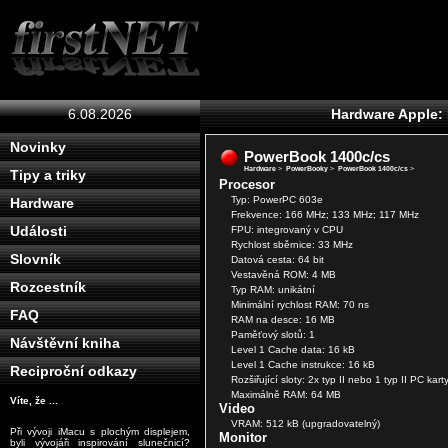
6.08.2026
Hardware Apple:
Novinky
PowerBook 1400c/cs
Hardware
>
PowerBooky
>
PowerBook 1400c/cs
>
Tipy a triky
Procesor
Typ: PowerPC 603e
Hardware
Frekvence: 166 MHz; 133 MHz; 117 MHz
Události
FPU: integrovaný v CPU
Rychlost sběrnice: 33 MHz
Slovník
Datová cesta: 64 bit
Vestavěná ROM: 4 MB
Rozcestník
Typ RAM: unikátní
Minimální rychlost RAM: 70 ns
FAQ
RAM na desce: 16 MB
Paměťový slotů: 1
Návštěvní kniha
Level 1 Cache data: 16 kB
Level 1 Cache instrukce: 16 kB
Reciproční odkazy
Rozšiřující sloty: 2x typ II nebo 1 typ II PC kar
Maximálně RAM: 64 MB
Víte, že ...
Video
VRAM: 512 kB (upgradovatelný)
Při vývoji iMacu s plochým displejem,
Monitor
byli vývojáři inspirování slunečnicí?