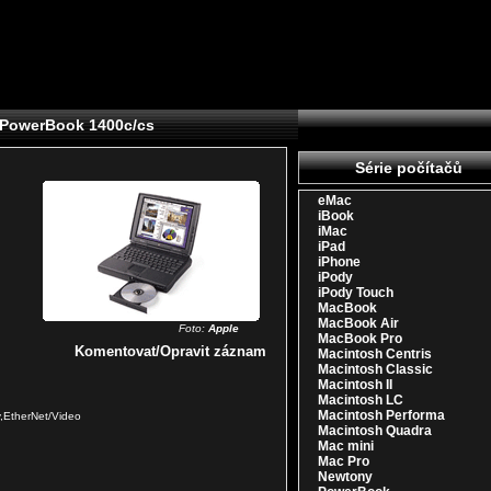
 PowerBook 1400c/cs
Série počítačů
eMac
iBook
iMac
iPad
iPhone
iPody
iPody Touch
MacBook
MacBook Air
Foto:
Apple
MacBook Pro
Komentovat/Opravit záznam
Macintosh Centris
Macintosh Classic
Macintosh II
Macintosh LC
Macintosh Performa
ty,EtherNet/Video
Macintosh Quadra
Mac mini
Mac Pro
Newtony