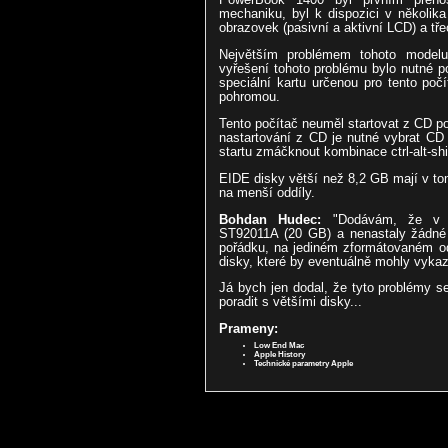
mechaniku, byl k dispozici v několik
obrazovek (pasivní a aktivní LCD) a tř
Největším problémem tohoto modelu
vyřešení tohoto problému bylo nutné po
speciální kartu určenou pro tento poč
pohromou.
Tento počítač neuměl startovat z CD p
nastartování z CD je nutné vybrat CD
startu zmáčknout kombinace ctrl-alt-shif
EIDE disky větší než 8,2 GB mají v tom
na menší oddíly.
Bohdan Hudec:
"Dodávám, že v 
ST92011A (20 GB) a nenastaly žádné 
pořádku, na jediném zformátovaném od
disky, které by eventuálně mohly vykaz
Já bych jen dodal, že tyto problémy s
poradit s většími disky...
Prameny:
Low End Mac
Apple History
Technické parametry Apple