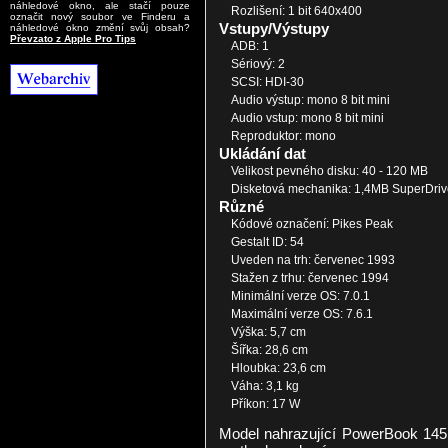
náhledové okno, ale stačí pouze
Rozlišení: 1 bit 640x400
označit nový soubor ve Finderu a
Vstupy/Výstupy
náhledové okno změní svůj obsah?
Převzato z Apple Pro Tips
ADB: 1
Sériový: 2
SCSI: HDI-30
Audio výstup: mono 8 bit mini
Audio vstup: mono 8 bit mini
Reproduktor: mono
Ukládání dat
Velikost pevného disku: 40 - 120 MB
Disketová mechanika: 1,4MB SuperDriv
Různé
Kódové označení: Pikes Peak
Gestalt ID: 54
Uveden na trh: červenec 1993
Stažen z trhu: červenec 1994
Minimální verze OS: 7.0.1
Maximální verze OS: 7.6.1
Výška: 5,7 cm
Šířka: 28,6 cm
Hloubka: 23,6 cm
Váha: 3,1 kg
Příkon: 17 W
Model nahrazující PowerBook 145