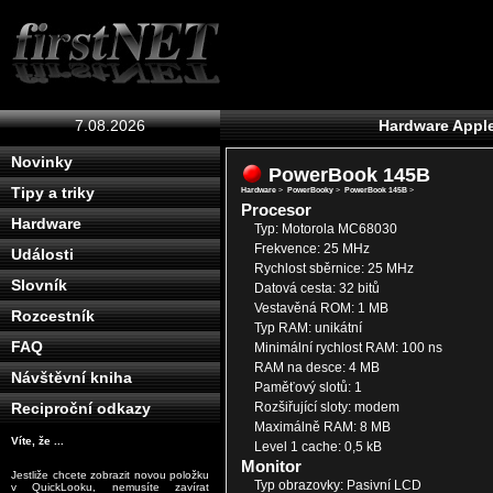
7.08.2026
Hardware Appl
Novinky
PowerBook 145B
Tipy a triky
Hardware
>
PowerBooky
>
PowerBook 145B
>
Procesor
Hardware
Typ: Motorola MC68030
Frekvence: 25 MHz
Události
Rychlost sběrnice: 25 MHz
Slovník
Datová cesta: 32 bitů
Vestavěná ROM: 1 MB
Rozcestník
Typ RAM: unikátní
FAQ
Minimální rychlost RAM: 100 ns
RAM na desce: 4 MB
Návštěvní kniha
Paměťový slotů: 1
Rozšiřující sloty: modem
Reciproční odkazy
Maximálně RAM: 8 MB
Víte, že ...
Level 1 cache: 0,5 kB
Monitor
Jestliže chcete zobrazit novou položku
Typ obrazovky: Pasivní LCD
v QuickLooku, nemusíte zavírat