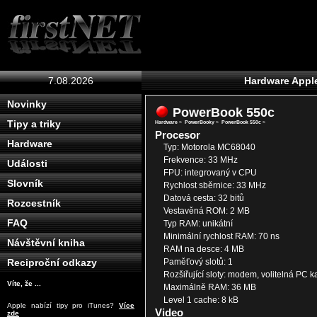
7.08.2026
Hardware Appl
Novinky
PowerBook 550c
Tipy a triky
Hardware
>
PowerBooky
>
PowerBook 550c
>
Procesor
Hardware
Typ: Motorola MC68040
Frekvence: 33 MHz
Události
FPU: integrovaný v CPU
Slovník
Rychlost sběrnice: 33 MHz
Datová cesta: 32 bitů
Rozcestník
Vestavěná ROM: 2 MB
FAQ
Typ RAM: unikátní
Minimální rychlost RAM: 70 ns
Návštěvní kniha
RAM na desce: 4 MB
Paměťový slotů: 1
Reciproční odkazy
Rozšiřující sloty: modem, volitelná PC kart
Víte, že ...
Maximálně RAM: 36 MB
Level 1 cache: 8 kB
Apple nabízí tipy pro iTunes?
Více
Video
zde