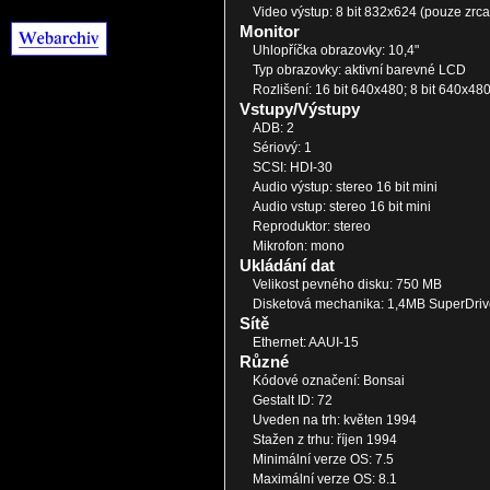
Video výstup: 8 bit 832x624 (pouze zrca
Monitor
Uhlopříčka obrazovky: 10,4"
Typ obrazovky: aktivní barevné LCD
Rozlišení: 16 bit 640x480; 8 bit 640x48
Vstupy/Výstupy
ADB: 2
Sériový: 1
SCSI: HDI-30
Audio výstup: stereo 16 bit mini
Audio vstup: stereo 16 bit mini
Reproduktor: stereo
Mikrofon: mono
Ukládání dat
Velikost pevného disku: 750 MB
Disketová mechanika: 1,4MB SuperDriv
Sítě
Ethernet: AAUI-15
Různé
Kódové označení: Bonsai
Gestalt ID: 72
Uveden na trh: květen 1994
Stažen z trhu: říjen 1994
Minimální verze OS: 7.5
Maximální verze OS: 8.1