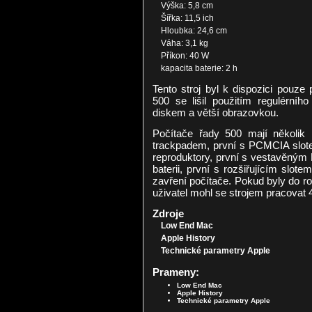
Výška: 5,8 cm
Šířka: 11,5 ich
Hloubka: 24,6 cm
Váha: 3,1 kg
Příkon: 40 W
kapacita baterie: 2 h
Tento stroj byl k dispozici pouze
500 se lišil použitím regulérn
diskem a větší obrazovkou.
Počítače řady 500 mají několik 
trackpadem, první s PCMCIA slote
reproduktory, první s vestavěným 
baterii, první s rozšiřujícím slot
zavření počítače. Pokud byly do roz
uživatel mohl se strojem pracovat 4
Zdroje
Low End Mac
Apple History
Technické parametry Apple
Prameny:
Low End Mac
Apple History
Technické parametry Apple