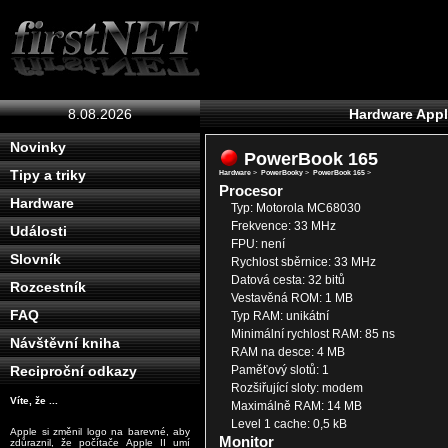
8.08.2026
Hardware App
Novinky
PowerBook 165
Tipy a triky
Hardware
>
PowerBooky
>
PowerBook 165
>
Procesor
Hardware
Typ: Motorola MC68030
Frekvence: 33 MHz
Události
FPU: není
Slovník
Rychlost sběrnice: 33 MHz
Datová cesta: 32 bitů
Rozcestník
Vestavěná ROM: 1 MB
FAQ
Typ RAM: unikátní
Minimální rychlost RAM: 85 ns
Návštěvní kniha
RAM na desce: 4 MB
Paměťový slotů: 1
Reciproční odkazy
Rozšiřující sloty: modem
Víte, že ...
Maximálně RAM: 14 MB
Level 1 cache: 0,5 kB
Apple si změnil logo na barevné, aby
Monitor
zdůraznil, že počítače Apple II umí