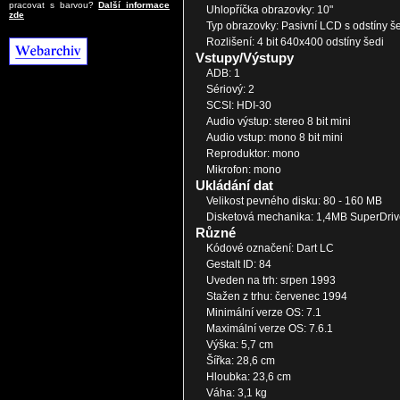
pracovat s barvou?
Další informace
Uhlopříčka obrazovky: 10"
zde
Typ obrazovky: Pasivní LCD s odstíny š
Rozlišení: 4 bit 640x400 odstíny šedi
Vstupy/Výstupy
ADB: 1
Sériový: 2
SCSI: HDI-30
Audio výstup: stereo 8 bit mini
Audio vstup: mono 8 bit mini
Reproduktor: mono
Mikrofon: mono
Ukládání dat
Velikost pevného disku: 80 - 160 MB
Disketová mechanika: 1,4MB SuperDriv
Různé
Kódové označení: Dart LC
Gestalt ID: 84
Uveden na trh: srpen 1993
Stažen z trhu: červenec 1994
Minimální verze OS: 7.1
Maximální verze OS: 7.6.1
Výška: 5,7 cm
Šířka: 28,6 cm
Hloubka: 23,6 cm
Váha: 3,1 kg