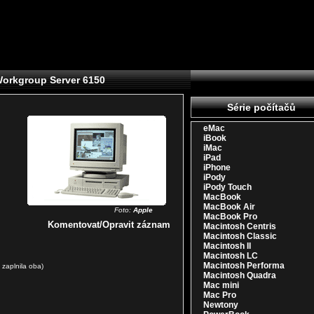
Workgroup Server 6150
Série počítačů
eMac
iBook
iMac
iPad
iPhone
iPody
iPody Touch
MacBook
MacBook Air
Foto:
Apple
MacBook Pro
Komentovat/Opravit záznam
Macintosh Centris
Macintosh Classic
Macintosh II
Macintosh LC
Macintosh Performa
 zaplnila oba)
Macintosh Quadra
Mac mini
Mac Pro
Newtony