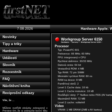
7.08.2026
Hardware Apple: 
Novinky
Workgroup Server 6150
Hardware
>
Servery
>
Workgroup Server 6150
>
Tipy a triky
Procesor
Typ: PowerPC 601
Hardware
Frekvence: 66 MHz; 60 MHz
Události
FPU: integrovaný v CPU
Rychlost sběrnice: 30/33 MHz
Slovník
Datová cesta: 64 bit
Vestavěná ROM: 4 MB
Rozcestník
Typ RAM: 72 pin SIMM
Minimální rychlost RAM: 80 ns
FAQ
RAM na desce: 8 MB
Paměťový slotů: 2
Návštěvní kniha
Level 1 Cache data: 16 kb
Level 1 Cache instrukce: 16 kB
Reciproční odkazy
Rozšiřující sloty: 7" NuBus nebo PDS (AV karta
Maximálně RAM: 72 MB
Víte, že ...
Level 2 cache: volitelně
Video
Můžete roztřídit obrázky zobrazené v
VRAM: 1 MB DRAM (2MB s AV kartou)
Preview tím, že si zobrazíte boční lištu