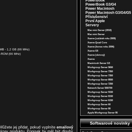
PowerBook
PowerBook G3/G4
Power Macintosh
Power Macintosh G3/G4/G5
Příslušenství
První Apple
Servery
Mac mini Server (2010)
Mac mini Server
Xserve (začátek roku 2009)
Xserve Quad Core
Xserve (konec roku 2006)
 MB - 1,2 GB (66 MHz)
Xserve G5
D-ROM (66 MHz)
Xserve (slotový)
Xserve
Macintosh Server G3
Workgroup Server 9650
Workgroup Server 7350
Workgroup Server 7350
Workgroup Server 8550
Workgroup Server 7250
Network Server 500/700
Workgroup Server 9150
Workgroup Server 8150
Workgroup Server 6150
Workgroup Server 60
Workgroup Server 80
Apple Workgroup Server 95
Softwarové novinky
ůžete jej přidat, pokud vyplníte
emailový
ázev produktu. Popisek by měl být dlouhý