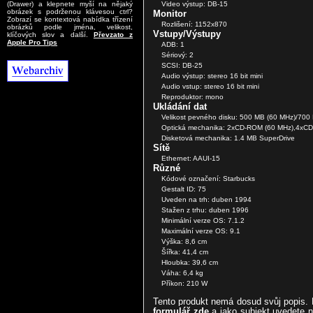
Video výstup: DB-15
(Drawer) a klepnete myší na nějaký
obrázek s podrženou klávesou ctrl?
Monitor
Zobrazí se kontextová nabídka třízení
Rozlišení: 1152x870
obrázků podle jména, velikost,
Vstupy/Výstupy
klíčových slov a další.
Převzato z
Apple Pro Tips
ADB: 1
Sériový: 2
SCSI: DB-25
Audio výstup: stereo 16 bit mini
Audio vstup: stereo 16 bit mini
Reproduktor: mono
Ukládání dat
Velikost pevného disku: 500 MB (60 MHz)/700
Optická mechanika: 2xCD-ROM (60 MHz),4xC
Disketová mechanika: 1.4 MB SuperDrive
Sítě
Ethernet: AAUI-15
Různé
Kódové označení: Starbucks
Gestalt ID: 75
Uveden na trh: duben 1994
Stažen z trhu: duben 1996
Minimální verze OS: 7.1.2
Maximální verze OS: 9.1
Výška: 8,6 cm
Šířka: 41,4 cm
Hloubka: 39,6 cm
Váha: 6,4 kg
Příkon: 210 W
Tento produkt nemá dosud svůj popis. M
formulář zde
a jako subjekt uvedete n