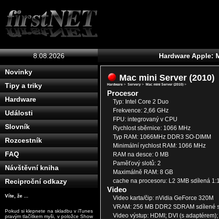
8.08.2026
Hardware Apple: M
Novinky
Mac mini Server (2010)
Tipy a triky
Hardware
>
Servery
>
Mac mini Server (2010)
>
Procesor
Hardware
Typ: Intel Core 2 Duo
Frekvence: 2,66 GHz
Události
FPU: integrovaný v CPU
Slovník
Rychlost sběrnice: 1066 MHz
Typ RAM: 1066MHz DDR3 SO-DIMM
Rozcestník
Minimální rychlost RAM: 1066 MHz
FAQ
RAM na desce: 0 MB
Paměťový slotů: 2
Návštěvní kniha
Maximálně RAM: 8 GB
cache na procesoru: L2 3MB sdílená 1:
Reciproční odkazy
Video
Víte, že ...
Video karta/čip: nVidia GeForce 320M
VRAM: 256 MB DDR2 SDRAM sdílené s
Pokud si klepnete na skladbu v iTunes
Video výstup: HDMI; DVI (s adaptérem);
pravým tlačítkem myši, v položce Show