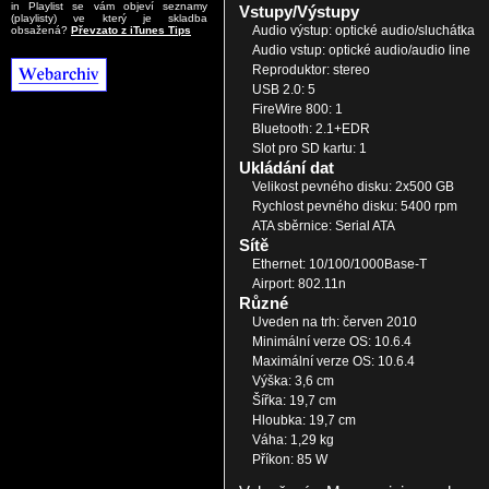
in Playlist se vám objeví seznamy
Vstupy/Výstupy
(playlisty) ve který je skladba
Audio výstup: optické audio/sluchátka
obsažená?
Převzato z iTunes Tips
Audio vstup: optické audio/audio line
Reproduktor: stereo
USB 2.0: 5
FireWire 800: 1
Bluetooth: 2.1+EDR
Slot pro SD kartu: 1
Ukládání dat
Velikost pevného disku: 2x500 GB
Rychlost pevného disku: 5400 rpm
ATA sběrnice: Serial ATA
Sítě
Ethernet: 10/100/1000Base-T
Airport: 802.11n
Různé
Uveden na trh: červen 2010
Minimální verze OS: 10.6.4
Maximální verze OS: 10.6.4
Výška: 3,6 cm
Šířka: 19,7 cm
Hloubka: 19,7 cm
Váha: 1,29 kg
Příkon: 85 W