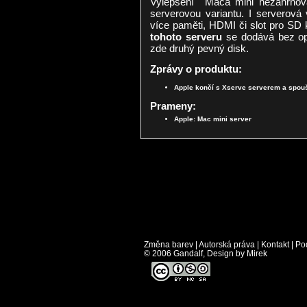
Vylepšení Maca mini nezahrnova
serverovou variantu. I serverová v
více paměti, HDMI či slot pro SD 
tohoto serveru
se dodává bez opt
zde druhý pevný disk.
Zprávy o produktu:
Apple končí s Xserve serverem a spouš
Prameny:
Apple: Mac mini server
Změna barev
|
Autorská práva
|
Kontakt
|
Po
© 2006 Gandalf, Design by Mirek