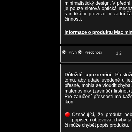
minimalistický design. V přední 
je pouze slotová optická mech
s indikátor provozu. V zadní čá
činnosti.
Informace o produktu Mac min
První
Předchozí
1
2
Důležité upozornění
: Přesto
tomu, aby údaje uvedené u je
přesné, mohla se vloudit chyba.
malenovinky (zavináč) firstnet 
Pro zaručení přesnosti má každ
ikon.
Označující, že produkt ne
popisech objevovat chyby ja
či může chybět popis produktu.