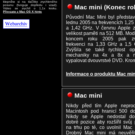
klepněte si na tlačítko zrychleného
posunu (funguje dopředu i vzad).
Mac mini (Konec ro
Video se zrychlí o 1,1x kroku.
Převzato z Mac OS X hints
Původní Mac Mini byl předsta
lednu 2005 na frekvencích 1,2
a 1,42 GHz. V červnu Apple z
velikost paměti na 512 MB. Mod
koncem roku 2005 pak zvý
frekvenci na 1,33 GHz a 1,5 
Zvýšila se také rychlost opt
mechaniky na 4x a 8x a 
vypalovat dvouvrstvé DVD. Kro
Informace o produktu Mac min
Mac mini
Nikdy před tím Apple neprod
Macintosh pod hranicí 500 do
Nikdy se Apple nedostal do
dobré pozice aby rozšířil svůj 
na trhu po té, co uvolnil Mac 
Drobný Mac mini má neuvěřit