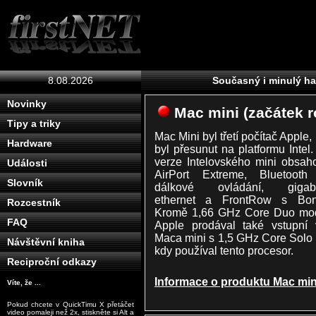
8.08.2026
Současný i minulý ha
Novinky
Mac mini (začátek r
Tipy a triky
Mac Mini byl třetí počítač Apple, 
Hardware
byl přesunut na platformu Intel
verze Intelovského mini obsah
Události
AirPort Extreme, Bluetooth 
Slovník
dálkové ovládání, gigabi
ethernet a FrontRow s Bonj
Rozcestník
Kromě 1,66 GHz Core Duo mod
FAQ
Apple prodával také vstupní 
Maca mini s 1,5 GHz Core Solo
Návštěvní kniha
kdy používal tento procesor.
Reciproční odkazy
Informace o produktu Mac mini
Víte, že ...
Pokud chcete v QuickTimu X přetáčet
video pomaleji než 2x, stiskněte si Alt a