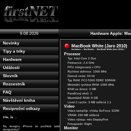
9.08.2026
Hardware Apple: Ma
Novinky
MacBook White (Jaro 2010)
Hardware
>
MacBooky
>
MacBook White (Jaro 2010)
>
Tipy a triky
Procesor
Typ: Intel Core 2 Duo
Hardware
Frekvence: 2,4 GHz
Události
FPU: integrovaný v CPU
Rychlost sběrnice: 1066 MHz
Slovník
Datová cesta: 64 bit
Typ RAM: PC2-5300 DDR2 SDRAM
Rozcestník
Minimální rychlost RAM: 1066 MHz
RAM na desce: 0 MB
FAQ
Paměťový slotů: 2
Maximálně RAM: 8 GB
Návštěvní kniha
Level 2 cache: 3 MB sdílená 1:1
Video
Reciproční odkazy
Video karta/čip: nVidia GeForce 320M
VRAM: 256 MB sdílená
Víte, že ...
Video výstup: mini DisplayPort
Fotoaparát: iSight
Na designu iPhone se podílela také česká
Monitor
designérka? ?a