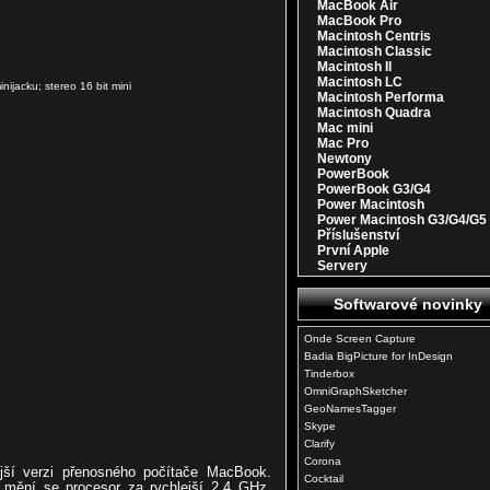
MacBook Air
MacBook Pro
Macintosh Centris
Macintosh Classic
Macintosh II
Macintosh LC
nijacku; stereo 16 bit mini
Macintosh Performa
Macintosh Quadra
Mac mini
Mac Pro
Newtony
PowerBook
PowerBook G3/G4
Power Macintosh
Power Macintosh G3/G4/G5
Příslušenství
První Apple
Servery
Softwarové novinky
Onde Screen Capture
Badia BigPicture for InDesign
Tinderbox
OmniGraphSketcher
GeoNamesTagger
Skype
Clarify
Corona
ější verzi přenosného počítače MacBook.
Cocktail
 mění se procesor za rychlejší 2,4 GHz,