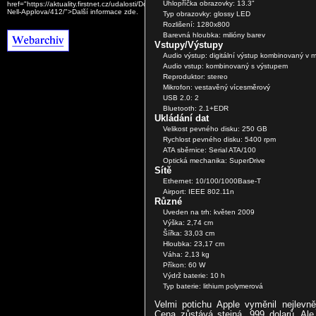
Uhlopříčka obrazovky: 13.3"
href="https://aktuality.firstnet.cz/udalosti/Dominika-
Nell-Applova/412/">Další informace zde.
Typ obrazovky: glossy LED
Rozlišení: 1280x800
Barevná hloubka: milióny barev
Vstupy/Výstupy
Audio výstup: digitální výstup kombinovaný v mi
Audio vstup: kombinovaný s výstupem
Reproduktor: stereo
Mikrofon: vestavěný vícesměrový
USB 2.0: 2
Bluetooth: 2.1+EDR
Ukládání dat
Velikost pevného disku: 250 GB
Rychlost pevného disku: 5400 rpm
ATA sběrnice: Serial ATA/100
Optická mechanika: SuperDrive
Sítě
Ethernet: 10/100/1000Base-T
Airport: IEEE 802.11n
Různé
Uveden na trh: květen 2009
Výška: 2,74 cm
Šířka: 33,03 cm
Hloubka: 23,17 cm
Váha: 2,13 kg
Příkon: 60 W
Výdrž baterie: 10 h
Typ baterie: lithium polymerová
Velmi potichu Apple vyměnil nejlevn
Cena zůstává stejná, 999 dolarů. Ale