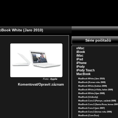
cBook White (Jaro 2010)
Série počítačů
eMac
iBook
iMac
iPad
iPhone
iPody
iPody Touch
MacBook
Foto:
Apple
MacBook White (Jaro 2010)
MacBook (Konec roku 2009)
Komentovat/Opravit záznam
MacBook White (květen 2009)
MacBook White (nVidia, leden 2009)
MacBook White (říjen 2008)
MacBook (Unibody)
MacBook Core 2 (Penryn, začátek 2008)
MacBook Core 2 (Santa Rosa, konec 200
MacBook Core 2 (jaro 2007)
MacBook Core 2 (konec roku 2006)
MacBook (Core Duo)