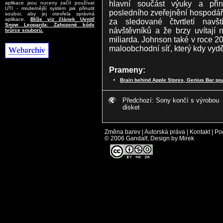
hlavní součást výuky a při
aplikace jsou nuceny začít používat
UTI - modernější systém jak přinutit
posledního zveřejnění hospodářs
soubor, aby jej otevřela správná
aplikace.
Blíže viz článek Uvnitř
za sledované čtvrtletí navš
Snow Leoparda: Zahozené kódy
návštěvníků a že brzy uvítají
tvůrce souborů.
miliarda. Johnson také v roce 20
maloobchodní síť, který kdy vydě
Prameny:
Brain behind Apple Stores, Genius Bar p
Předchozí: Sony končí s výrobou
disket
Změna barev
|
Autorská práva
|
Kontakt
|
Po
© 2006 Gandalf, Design by Mirek