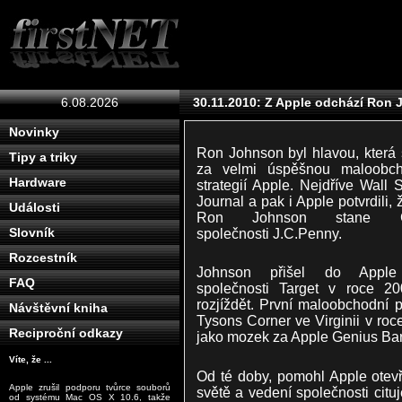
6.08.2026
30.11.2010: Z Apple odchází Ron
Novinky
Ron Johnson byl hlavou, která 
Tipy a triky
za velmi úspěšnou maloobch
Hardware
strategií Apple. Nejdříve Wall S
Journal a pak i Apple potvrdili, 
Události
Ron Johnson stane 
společnosti J.C.Penny.
Slovník
Rozcestník
Johnson přišel do Appl
FAQ
společnosti Target v roce 2
rozjíždět. První maloobchodní p
Návštěvní kniha
Tysons Corner ve Virginii v roc
Reciproční odkazy
jako mozek za Apple Genius Ba
Víte, že ...
Od té doby, pomohl Apple otev
Apple zrušil podporu tvůrce souborů
světě a vedení společnosti citu
od systému Mac OS X 10.6, takže