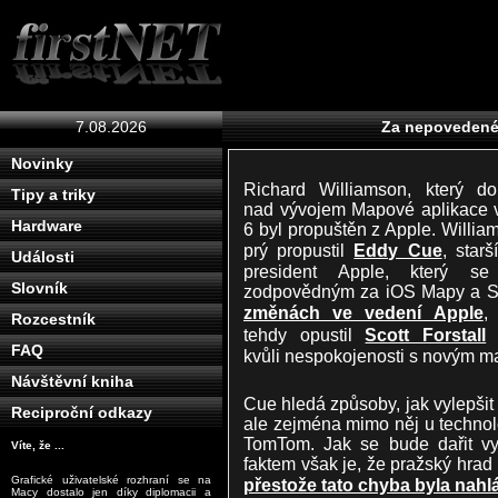
7.08.2026
Za nepovedené
Novinky
Richard Williamson, který doh
Tipy a triky
nad vývojem Mapové aplikace 
Hardware
6 byl propuštěn z Apple. Willi
prý propustil
Eddy Cue
, starš
Události
president Apple, který se
Slovník
zodpovědným za iOS Mapy a Si
změnách ve vedení Apple
,
Rozcestník
tehdy opustil
Scott Forstall
(
FAQ
kvůli nespokojenosti s novým m
Návštěvní kniha
Cue hledá způsoby, jak vylepšit 
Reciproční odkazy
ale zejména mimo něj u technolo
TomTom. Jak se bude dařit vy
Víte, že ...
faktem však je, že pražský hrad
Grafické uživatelské rozhraní se na
přestože tato chyba byla nahlá
Macy dostalo jen díky diplomacii a