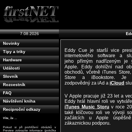
7.08.2026
Ed
Novinky
Eddy Cue je starší vice pres
Tipy a triky
internetového software a slu
Hardware
jeho přímým nadřízeným je
Apple. Eddy dohlížní nad ob
Události
obchodů, včetně iTunes Store
Slovník
Store a iBookstore. Je 
zodpovědný za iAd a
iCloud
slu
Rozcestník
FAQ
V Apple pracuje již 23 let a ve
Eddy hrál hlavní roli ve vytvář
Návštěvní kniha
iTunes Music Storu
v roce 20
Reciproční odkazy
také klíčovou roli ve vývoji s
začátcích u Apple úspěšně
Víte, že ...
zákaznickou podporu.
Pokud si při prohlížení obrázků v
Preview zobrazíte informace (položka