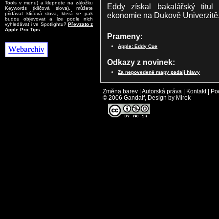
Tools v menu) a klepnete na záložku
Eddy získal bakalářský titu
Keywords (klíčová slova), můžete
ekonomie na Dukově Univerzitě
přidávat klíčová slova, která se pak
budou objevovat a lze podle nich
vyhledávat i ve Spotlightu?
Převzato z
Apple Pro Tips.
Prameny:
Apple: Eddy Cue
Odkazy z novinek:
Za nepovedené mapy padají hlavy
Změna barev
|
Autorská práva
|
Kontakt
|
Po
© 2006 Gandalf, Design by Mirek