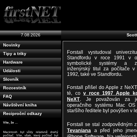
7.08.2026
Scott
Novinky
Forstall vystudoval univerzi
Tipy a triky
Standfordu v roce 1991 v o
Hardware
symbolické systémy a zí
inženýrský titul za počítače v
Události
1992, také ve Standfordu.
Slovník
Forstall přišel do Apple z NeX
Rozcestník
té, co
v roce 1997 Apple ko
FAQ
NeXT
. Je považován za je
operačního systému Mac OS 
Návštěvní kniha
staršího ředitele byl povýšen v 
Reciproční odkazy
Víte, že ...
Forstall se stal zodpovědný
Tevaniana
a před jeho jmeno
Macintosh byl vždy relativně drahý
iPhone Software. Na veřejnost
počítač. Víte, však, který počítač byl