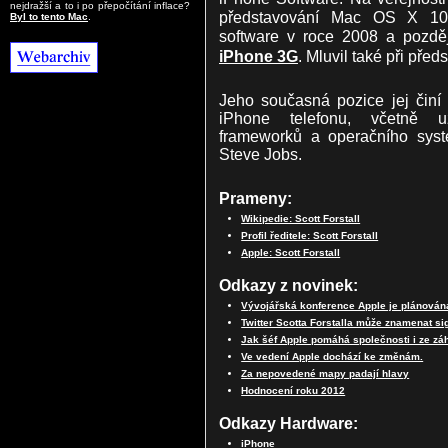
nejdražší a to i po přepočítání inflace?
představování Mac OS X 10.
Byl to tento Mac
.
software v roce 2008 a pozděj
iPhone 3G
. Mluvil také při pře
Jeho současná pozice jej činí
iPhone telefonu, včetně uži
frameworků a operačního sys
Steve Jobs.
Prameny:
Wikipedie: Scott Forstall
Profil ředitele: Scott Forstall
Apple: Scott Forstall
Odkazy z novinek:
Vývojářská konference Apple je plánována
Twitter Scotta Forstalla může znamenat s
Jak šéf Apple pomáhá společnosti i ze zá
Ve vedení Apple dochází ke změnám.
Za nepovedené mapy padají hlavy
Hodnocení roku 2012
Odkazy Hardware:
iPhone