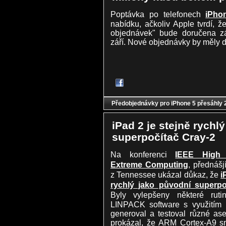
Poptávka po telefonech
iPho
nabídku, ačkoliv Apple tvrdí, ž
objednávek" bude doručena z
září. Nové objednávky by měly do
Předobjednávky pro iPhone 5 přesáhly 
iPad 2 je stejně rychl
superpočítač Cray-2
Na konferenci
IEEE High 
Extreme Computing
, přednášj
z Tennessee ukázal důkaz, že
i
rychlý jako původní superpo
Byly vylepšeny některé ru
LINPACK software s využitím 
generoval a testoval různé ase
prokázal, že ARM Cortex-A9 