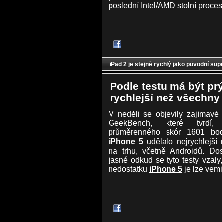
poslední Intel/AMD stolní proce
iPad 2 je stejně rychlý jako původní su
Podle testu má být pr
rychlejší než všechny 
V neděli se objevily zajímavé 
GeekBench, které tvrdí
průměrenného skór 1601 bo
iPhone 5
udělalo nejrychlejší 
na trhu, včetně Androidů. Do
jasné odkud se tyto testy vzal
nedostatku
iPhone 5
je lze vemi