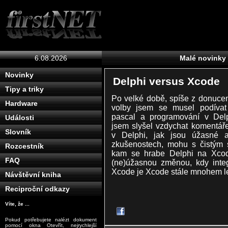
6.08.2026
Malé novinky
Novinky
Delphi versus Xcode
Tipy a triky
Po velké době, spíše z donucen
Hardware
volby jsem se musel podívat
pascal a programování v Delp
Události
jsem slyšel vzdychat komentář
Slovník
v Delphi, jak jsou úžasné 
zkušenostech, mohu s čistým 
Rozcestník
kam se hrabe Delphi na Xcode
FAQ
(ne)úžasnou změnou, kdy integ
Xcode je Xcode stále mnohem lep
Návštěvní kniha
Reciproční odkazy
Víte, že ...
Pokud potřebujete nalézt dokument
pomocí okna Otevřít, nejrychlejší