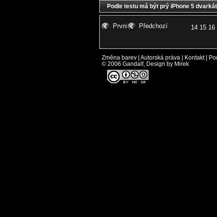
Podle testu má být prý iPhone 5 dvarkát 
První
Předchozí
14
15
16
Změna barev
|
Autorská práva
|
Kontakt
|
Po
© 2006 Gandalf, Design by Mirek