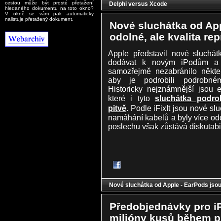
cestou může být prosté přetažení
Delphi versus Xcode
hledaného dokumentu na toto okno?
V okně se vám pak automaticky
nalistuje přetažený dokument.
Nové sluchátka od App
odolné, ale kvalita re
Apple představil nové sluchát
dodávat k novým iPodům a
samozřejmě nezabránilo někte
aby je podrobili podrobné
Historicky nejznámnější jsou ex
které i tyto
sluchátka podro
pitvě
. Podle iFixIt jsou nové s
namáhání kabelů a byly více odol
poslechu však zůstává diskutabil
Nové sluchátka od Apple - EarPods jsou 
Předobjednávky pro i
milióny kusů během p