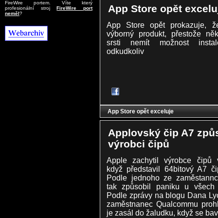
FireWire portem. Víte který
App Store opět excelu
profesionální stroj
FireWire port
neměl
?
App Store opět prokazuje, 
výborný produkt, přestože něk
srsti nemít možnost instal
odkudkoliv
App Store opět exceluje
Applovský čip A7 způ
výrobci čipů
Apple zachytil výrobce čipů 
když představil 64bitový A7 č
Podle jednoho ze zaměstann
tak způsobil paniku u všech 
Podle zprávy na blogu Dana L
zaměstnanec Qualcommu prohlá
je zasál do žaludku, když se bav