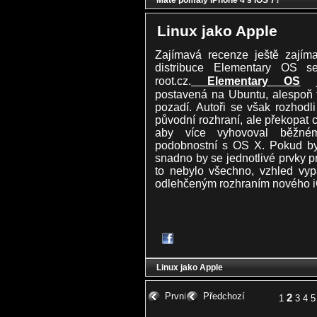
Máte pomalý iPhone 4 s iOS 7?
Linux jako Apple
Zajímavá recenze ještě zajíma
distribuce Elementary OS s
root.cz.
Elementary OS
je
postavená na Ubuntu, alespoň 
pozadí. Autoři se však rozhodl
původní rozhraní, ale překopat c
aby více vyhovoval běžném
podobnostní s OS X. Pokud byc
snadno by se jednotlivé prvky p
to nebylo všechno, vzhled vyp
odlehčeným rozhraním nového i
Linux jako Apple
První
Předchozí
2
1
3
4
5