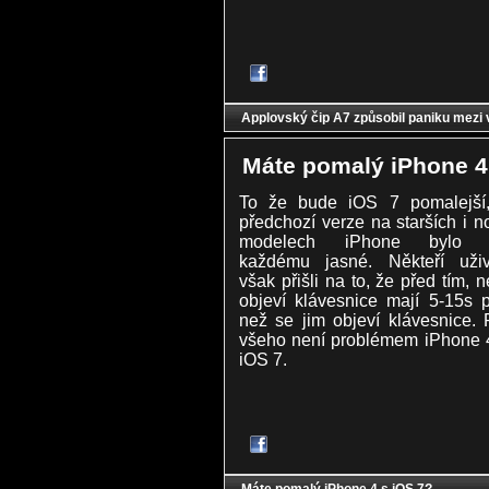
Applovský čip A7 způsobil paniku mezi 
Máte pomalý iPhone 4
To že bude iOS 7 pomalejší
předchozí verze na starších i 
modelech iPhone bylo 
každému jasné. Někteří uživ
však přišli na to, že před tím, 
objeví klávesnice mají 5-15s 
než se jim objeví klávesnice. 
všeho není problémem iPhone 4
iOS 7.