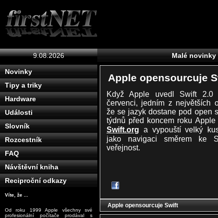
9.08.2026
Malé novinky
Novinky
Apple opensourcuje S
Tipy a triky
Když Apple uvedl Swift 2
Hardware
červenci, jedním z největších 
že se jazyk dostane pod open s
Události
týdnů před koncem roku Apple s
Slovník
Swift.org
a vypouští velký kus
jako navigaci směrem ke Sw
Rozcestník
veřejnost.
FAQ
Návštěvní kniha
Reciproční odkazy
Víte, že ...
Apple opensourcuje Swift
Od roku 1999 Apple všechny své
profesionální počítače prodával s