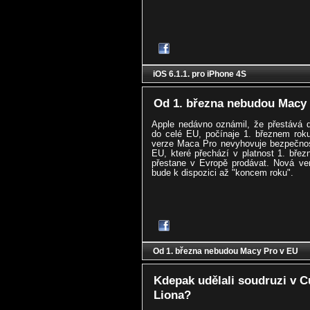
iOS 6.1.1. pro iPhone 4S
Od 1. března nebudou Macy 
Apple nedávno oznámil, že přestává 
do celé EU, počínaje 1. březnem rok
verze Maca Pro nevyhovuje bezpečno
EU, které přechází v platnost 1. břez
přestane v Evropě prodávat. Nová ve
bude k dispozici až "koncem roku".
Od 1. března nebudou Macy Pro v EU
Kdepak udělali soudruzi v 
Liona?