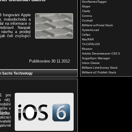
GeoNamesTagger
Skype
Clarify
ě fungování Apple
Corona
ch, maloobchodu a
Cocktail
dal na informace o
BitNami ocPortal Stack
edstavil. Naopak
SystemLoad
 návrhu a prodeji
Cefipx
jak čelí zvyšující
MacRAR
Tri-CATALOG
Reason
Adobe Dreamweaver CS5.5
SugarSync Manager
Publikováno 30.11.2012
Inbox Classic
BitNami LimeSurvey Stack
BitNami eZ Publish Stack
an Sachs Technology
.1 pro
 ně).
obilní
 píše v
lánku
.
lizaci
vatelé
ativně