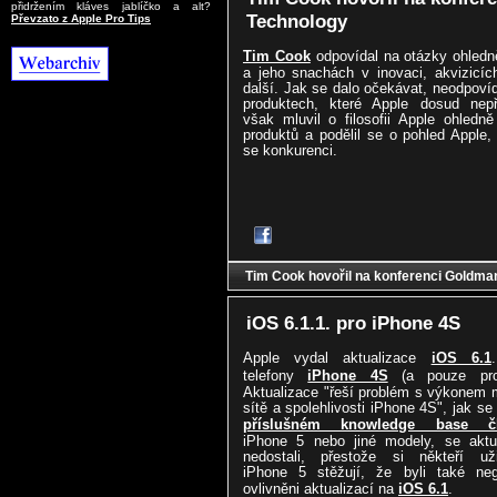
přidržením kláves jablíčko a alt?
Technology
Převzato z Apple Pro Tips
Tim Cook
odpovídal na otázky ohledn
a jeho snachách v inovaci, akvizicí
další. Jak se dalo očekávat, neodpoví
produktech, které Apple dosud nepř
však mluvil o filosofii Apple ohledně
produktů a podělil se o pohled Apple, 
se konkurenci.
Tim Cook hovořil na konferenci Goldm
iOS 6.1.1. pro iPhone 4S
Apple vydal aktualizace
iOS 6.1
telefony
iPhone 4S
(a pouze pro
Aktualizace "řeší problém s výkonem m
sítě a spolehlivosti iPhone 4S", jak se
příslušném knowledge base č
iPhone 5 nebo jiné modely, se aktua
nedostali, přestože si někteří uži
iPhone 5 stěžují, že byli také neg
ovlivněni aktualizací na
iOS 6.1
.