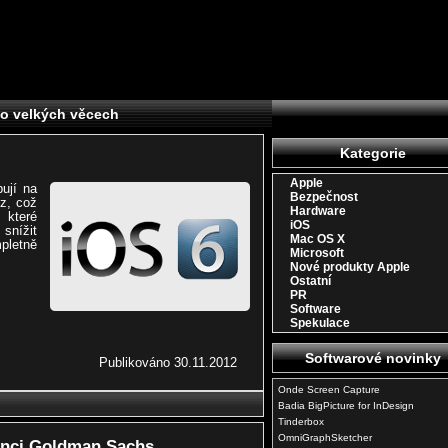
 o velkých věcech
Kategorie
Apple
ují na
Bezpečnost
z, což
Hardware
 které
iOS
snížit
Mac OS X
pletně
Microsoft
Nové produkty Apple
Ostatní
PR
Software
Spekulace
Softwarové novinky
Publikováno 30.11.2012
Onde Screen Capture
Badia BigPicture for InDesign
Tinderbox
OmniGraphSketcher
enci Goldman Sachs