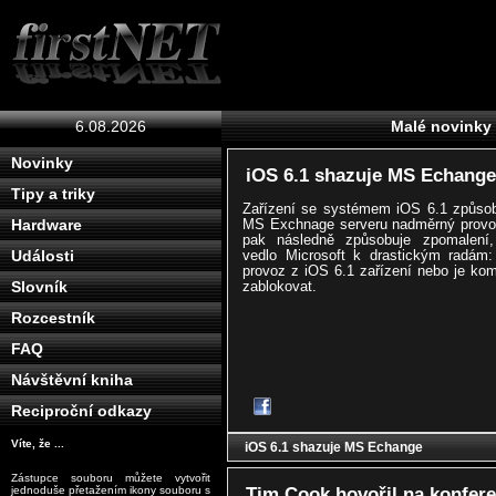
6.08.2026
Malé novinky
Novinky
iOS 6.1 shazuje MS Echange
Tipy a triky
Zařízení se systémem iOS 6.1 způsob
MS Exchnage serveru nadměrný provo
Hardware
pak následně způsobuje zpomalení,
vedlo Microsoft k drastickým radám: 
Události
provoz z iOS 6.1 zařízení nebo je kom
zablokovat.
Slovník
Rozcestník
FAQ
Návštěvní kniha
Reciproční odkazy
Víte, že ...
iOS 6.1 shazuje MS Echange
Zástupce souboru můžete vytvořit
Tim Cook hovořil na konfer
jednoduše přetažením ikony souboru s