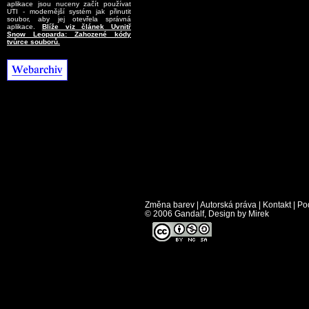
aplikace jsou nuceny začít používat
UTI - modernější systém jak přinutit
soubor, aby jej otevřela správná
aplikace.
Blíže viz článek Uvnitř
Snow Leoparda: Zahozené kódy
tvůrce souborů.
Změna barev
|
Autorská práva
|
Kontakt
|
Po
© 2006 Gandalf, Design by Mirek