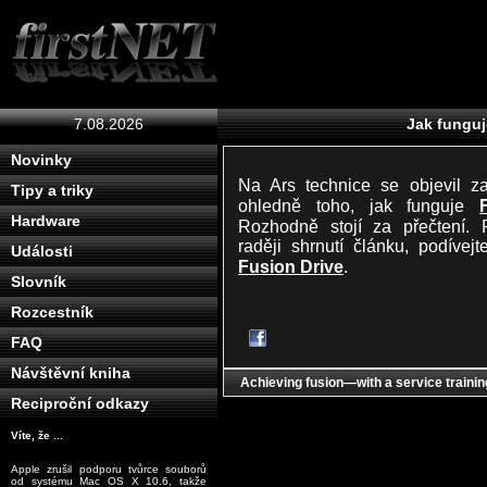
7.08.2026
Jak funguj
Novinky
Na Ars technice se objevil z
Tipy a triky
ohledně toho, jak funguje
Hardware
Rozhodně stojí za přečtení. 
raději shrnutí článku, podívej
Události
Fusion Drive
.
Slovník
Rozcestník
FAQ
Návštěvní kniha
Achieving fusion—with a service trainin
Reciproční odkazy
Víte, že ...
Apple zrušil podporu tvůrce souborů
od systému Mac OS X 10.6, takže