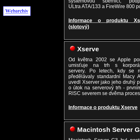
systémovou sběrnicí, podp
ULtra ATA/133 a FireWire 800 po
Informace o produktu Xs
(slotový)
Xserve
Od května 2002 se Apple po
umisťuje na trh s korporát
servery. Po letech, kdy se r
předělávaly standardní Macy 
uvedl Xserver jako jeho druhý 
o útok na serverový trh - prvn
RISC severem se dvěma proces
Informace o produktu Xserve
Macintosh Server G
Macintosh Server G3 byl post