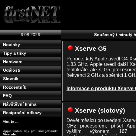
6.08.2026
Současný i minulý h
Novinky
Xserve G5
Tipy a triky
Po roce, kdy Apple uvedl G4 Xs
Hardware
1,33 GHz, Apple uvedl další Xs
tentokráte ale s G5 procesor
Události
frekvenci 2 GHz a sběrnicí 1 GH
Slovník
Rozcestník
Informace o produktu Xserve
FAQ
Návštěvní kniha
Xserve (slotový)
Reciproční odkazy
Devět měsíců po uvedení Xserv
Víte, že ...
GHz procesorem, přišel App
vyšším výkonem, 167 
Apple nabízí tipy pro GarageBand?
Více zde