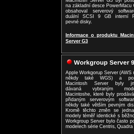
na základní desce PowerMacu 
obsahoval serverový softwa
duální SCSI 9 GB interní 
pevné disky.
Informace o produktu Macin
Server G3
Workgroup Server 
Apple Workgorup Server (AWS 
někdy také WGS) a poz
Macintosh Server byly j
dávaná vybraným mode
Macintoshe, které byly prodáv
přidaným serverovým softwa
někdy také větším pevným dis
Kromě těchto změn se jedna
modely téměř identické s běžn
Workgroup Server bylo často p
modelech série Centris, Quadra