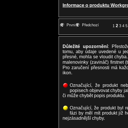
Informace o produktu Workgr
První
Předchozí
2
1
3
4
5
Důležité upozornění
: Přesto
tomu, aby údaje uvedené u je
přesné, mohla se vloudit chyba.
malenovinky (zavináč) firstnet 
Pro zaručení přesnosti má každ
ikon.
Označující, že produkt ne
popisech objevovat chyby ja
či může chybět popis produktu.
Označující, že produkt byl 
fázi by měl mít produkt již
nejzásadnější chyby.