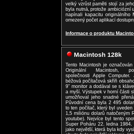
velký vzrůst paměti stojí za je
byla nutná, protože ambiciózní 
napínali kapacitu originálníh
omezený počet aplikací dostupn
Informace o produktu Macint
Macintosh 128k
Tento Macintosh je označován
Originální Macintosh, poč
společnosti Apple Computer. 
béžová počítačová skříň obsah
9" monitor a dodával se s kláve
a myší. Výstupek v horní části s
umožňoval jeho snadné přenáš
Původní cena byla 2 495 dolar
to ten počítač, který byl uved
1,5 miliónu dolarů natočeným 
youtube). Nejvíce byl tento spo
Super Poháru 22. ledna 1984. 
jako největší, která byla kdy vys