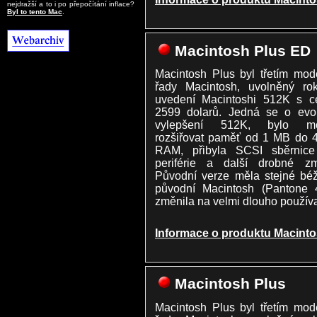
nejdražší a to i po přepočítání inflace?
Byl to tento Mac
.
Macintosh Plus ED
Macintosh Plus byl třetím mo
řady Macintosh, uvolněný ro
uvedení Macintoshi 512K s c
2599 dolarů. Jedná se o evol
vylepšení 512K, bylo m
rozšiřovat paměť od 1 MB do 
RAM, přibyla SCSI sběrnice
periférie a další drobné zm
Původní verze měla stejné béž
původní Macintosh (Pantone 
změnila na velmi dlouho použív
Informace o produktu Macint
Macintosh Plus
Macintosh Plus byl třetím mo