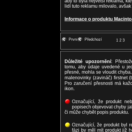
aby to byla největší reklama, kt
lidí tuto reklamu milovalo, avšak
Informace o produktu Macint
První
Předchozí
1
2
3
Důležité upozornění
: Přesto
tomu, aby údaje uvedené u je
přesné, mohla se vloudit chyba.
malenovinky (zavináč) firstnet 
Pro zaručení přesnosti má každ
ikon.
Označující, že produkt ne
popisech objevovat chyby ja
či může chybět popis produktu.
Označující, že produkt byl 
fázi by měl mít produkt již