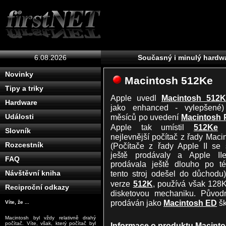
6.08.2026
Současný i minulý hardwa
Novinky
Macintosh 512Ke
Tipy a triky
Apple uvedl
Macintosh 512K
Hardware
jako enhanced - vylepšené)
měsíců po uvedení
Macintosh 
Události
Apple tak umístil
512Ke
j
Slovník
nejlevnější počítač z řady Maci
Rozcestník
(Počítače z řady Apple II se 
ještě prodávaly a Apple II
FAQ
prodávala ještě dlouho po té
tento stroj odešel do důchodu
Návštěvní kniha
verze
512K
, používá však 12
Reciproční odkazy
disketovou mechaniku. Původn
prodáván jako
Macintosh ED
š
Víte, že ...
Macintosh byl vždy relativně drahý
počítač. Víte, však, který počítač byl
Informace o produktu Macint