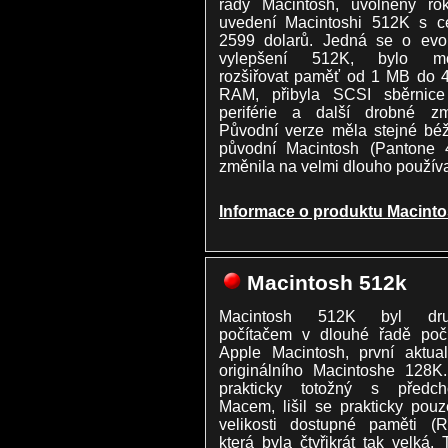
řady Macintosh, uvolněný ro
uvedení Macintoshi 512K s c
2599 dolarů. Jedná se o evol
vylepšení 512K, bylo m
rozšiřovat paměť od 1 MB do 
RAM, přibyla SCSI sběrnice
periférie a další drobné zm
Původní verze měla stejné béž
původní Macintosh (Pantone 
změnila na velmi dlouho použív
Informace o produktu Macinto
Macintosh 512k
Macintosh 512K byl dr
počítačem v dlouhé řadě počí
Apple Macintosh, první aktual
originálního Macintoshe 128K
prakticky totožný s předch
Macem, lišil se prakticky pou
velikosti dostupné paměti (R
která byla čtyřikrát tak velká. 